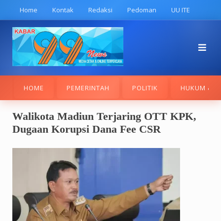
Skip
Home
Kontak
Redaksi
Pedoman
UU ITE
to
content
HOME
PEMERINTAH
POLITIK
HUKUM & K
Walikota Madiun Terjaring OTT KPK,
Dugaan Korupsi Dana Fee CSR