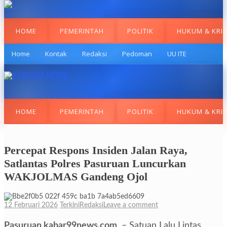
HOME
PEMERINTAH
POLITIK
HUKUM & KRI
Home
Kontak
Redaksi
Pedoman
UU ITE
HOME
PEMERINTAH
POLITIK
HUKUM & KRI
Percepat Respons Insiden Jalan Raya,
Satlantas Polres Pasuruan Luncurkan
WAKJOLMAS Gandeng Ojol
12 Februari 2026
Terkini
Redaksi
Leave a comment
Pasuruan,kabar99news.com,
– Satuan Lalu Lintas