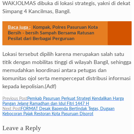
WAKJOLMAS dibuka di lokasi strategis, yakni di dekat
Simpang 4 Kancilmas, Bangil.
Baca juga :
Kompak, Polres Pasuruan Kota
Bersih - bersih Sampah Bersama Ratusan
Pesilat dari Berbagai Perguruan
Lokasi tersebut dipilih karena merupakan salah satu
titik dengan mobilitas tinggi di wilayah Bangil, sehingga
memudahkan koordinasi antara petugas dan
komunitas ojol serta mempercepat distribusi informasi
kepada kepolisian.(Adf)
Navigasi
Previous Post
Pemkab Pasuruan Perkuat Strategi Kendalikan Harga
Pangan Jelang Ramadhan dan Idul Fitri 1447 H
pos
Next Post
FORMAT Desak Bapenda Bertindak Tegas, Dugaan
Kebocoran Pajak Restoran Kota Pasuruan Disorot
Leave a Reply