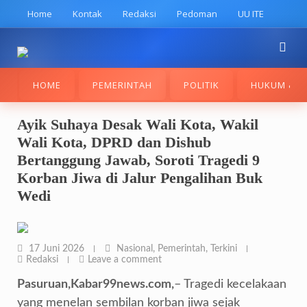
Skip
Home
Kontak
Redaksi
Pedoman
UU ITE
to
content
HOME
PEMERINTAH
POLITIK
HUKUM & K
Ayik Suhaya Desak Wali Kota, Wakil
Wali Kota, DPRD dan Dishub
Bertanggung Jawab, Soroti Tragedi 9
Korban Jiwa di Jalur Pengalihan Buk
Wedi
17 Juni 2026
Nasional
,
Pemerintah
,
Terkini
Redaksi
Leave a comment
Pasuruan,Kabar99news.com,
– Tragedi kecelakaan
yang menelan sembilan korban jiwa sejak