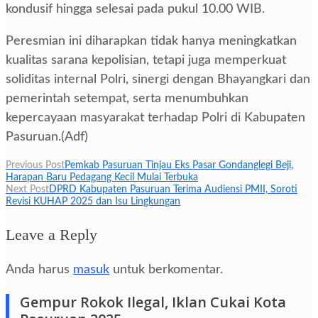
kondusif hingga selesai pada pukul 10.00 WIB.
Peresmian ini diharapkan tidak hanya meningkatkan
kualitas sarana kepolisian, tetapi juga memperkuat
soliditas internal Polri, sinergi dengan Bhayangkari dan
pemerintah setempat, serta menumbuhkan
kepercayaan masyarakat terhadap Polri di Kabupaten
Pasuruan.(Adf)
Navigasi
Previous Post
Pemkab Pasuruan Tinjau Eks Pasar Gondanglegi Beji,
Harapan Baru Pedagang Kecil Mulai Terbuka
pos
Next Post
DPRD Kabupaten Pasuruan Terima Audiensi PMII, Soroti
Revisi KUHAP 2025 dan Isu Lingkungan
Leave a Reply
Anda harus
masuk
untuk berkomentar.
Gempur Rokok Ilegal, Iklan Cukai Kota