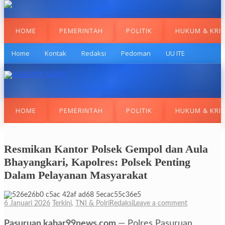
HOME
PEMERINTAH
POLITIK
HUKUM & KRI
Home
Kontak
Redaksi
Pedoman
UU ITE
HOME
PEMERINTAH
POLITIK
HUKUM & KRI
Resmikan Kantor Polsek Gempol dan Aula
Bhayangkari, Kapolres: Polsek Penting
Dalam Pelayanan Masyarakat
6 Januari 2026
Terkini
,
TNI & Polri
Redaksi
Leave a comment
Pasuruan,kabar99news.com,
— Polres Pasuruan