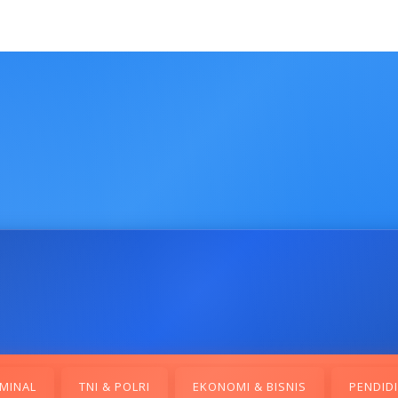
MINAL
TNI & POLRI
EKONOMI & BISNIS
PENDID