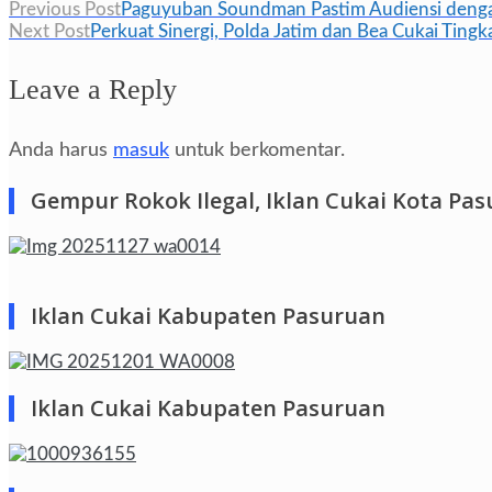
Navigasi
Previous Post
Paguyuban Soundman Pastim Audiensi denga
Next Post
Perkuat Sinergi, Polda Jatim dan Bea Cukai Ting
pos
Leave a Reply
Anda harus
masuk
untuk berkomentar.
Gempur Rokok Ilegal, Iklan Cukai Kota Pa
Iklan Cukai Kabupaten Pasuruan
Iklan Cukai Kabupaten Pasuruan