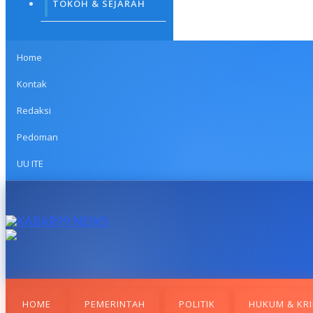
TOKOH & SEJARAH
Home
Kontak
Redaksi
Pedoman
UU ITE
HOME
PEMERINTAH
POLITIK
HUKUM & KRI