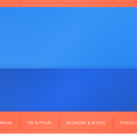
MINAL
TNI & POLRI
EKONOMI & BISNIS
PENDID