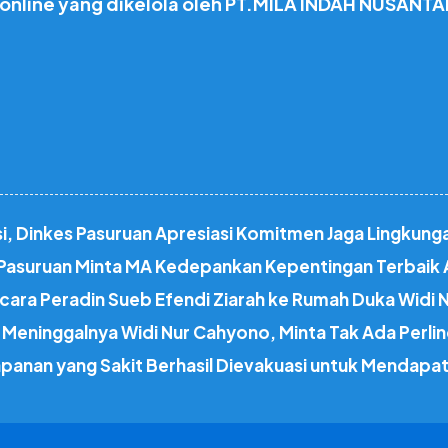
 online yang dikelola oleh PT.MILA INDAH NUSANTA
tasi, Dinkes Pasuruan Apresiasi Komitmen Jaga Lingkung
I Pasuruan Minta MA Kedepankan Kepentingan Terbaik
cara Peradin Sueb Efendi Ziarah ke Rumah Duka Widi
Meninggalnya Widi Nur Cahyono, Minta Tak Ada Perlin
apanan yang Sakit Berhasil Dievakuasi untuk Mendap