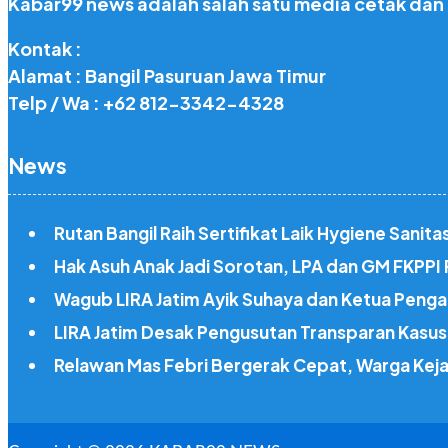
Kabar99 news adalah salah satu media cetak dan
Kontak :
Alamat : Bangil Pasuruan Jawa Timur
Telp / Wa : +62 812-3342-4328
News
Rutan Bangil Raih Sertifikat Laik Hygiene Sani
Hak Asuh Anak Jadi Sorotan, LPA dan GM FKPP
Wagub LIRA Jatim Ayik Suhaya dan Ketua Penga
LIRA Jatim Desak Pengusutan Transparan Kasus 
Relawan Mas Febri Bergerak Cepat, Warga Kej