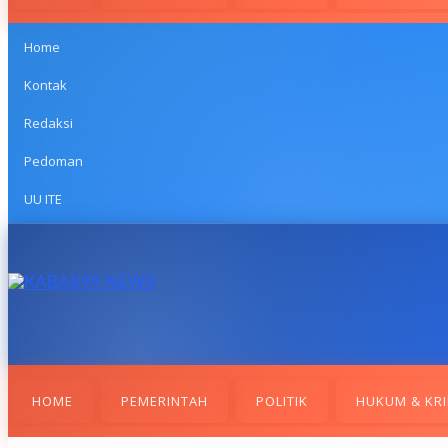
Home
Kontak
Redaksi
Pedoman
UU ITE
HOME
PEMERINTAH
POLITIK
HUKUM & KRI