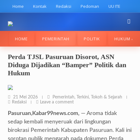
Skip
Home
Kontak
Redaksi
Pedoman
UU ITE
to
content
HOME
PEMERINTAH
POLITIK
HUKUM & K
Perda TJSL Pasuruan Disorot, ASN
Diduga Dijadikan “Bamper” Politik dan
Hukum
21 Mei 2026
Pemerintah
,
Terkini
,
Tokoh & Sejarah
Redaksi
Leave a comment
Pasuruan,Kabar99news.com,
— Aroma tidak
sedap kembali menyeruak dari lingkungan
birokrasi Pemerintah Kabupaten Pasuruan. Kali ini
sorotan publik mengarah pada dokumen Perda