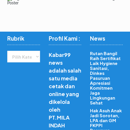
Rubrik
Profil Kami :
News
Rubrik
Rutan Bangil
Kabar99
Raih Sertifikat
news
Laik Hygiene
Sanitasi,
adalah salah
Dinkes
satu media
Pasuruan
Apresiasi
cetak dan
Komitmen
Jaga
online yang
Lingkungan
dikelola
Sehat
oleh
Hak Asuh Anak
Jadi Sorotan,
PT.MILA
LPA dan GM
INDAH
FKPPI