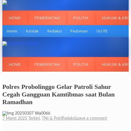
HOME
PEMERINTAH
POLITIK
HUKUM & KRI
Home
Kontak
Redaksi
Pedoman
UU ITE
HOME
PEMERINTAH
POLITIK
HUKUM & KRI
Polres Probolinggo Gelar Patroli Sahur
Cegah Gangguan Kamtibmas saat Bulan
Ramadhan
7 Maret 2025
Terkini
,
TNI & Polri
Redaksi
Leave a comment