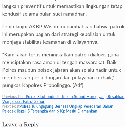
langkah preventif untuk memastikan lingkungan tetap
kondusif selama bulan suci ramadhan.
Lebih lanjut AKBP Wisnu menambahkan bahwa patroli
ini merupakan bagian dari strategi kepolisian untuk
menjaga stabilitas keamanan di wilayahnya.
“Kami akan terus meningkatkan patroli dialogis guna
menciptakan rasa aman di tengah masyarakat. Baik
Polres maupun polsek jajaran akan selalu hadir untuk
memberikan perlindungan dan pelayanan terbaik,”
pungkas Kapolres Probolinggo. (Adf)
Navigasi
Previous Post
Polres Situbondo Tertibkan Sound Horeg yang Resahkan
Warga saat Patrol Sahur
pos
Next Post
Polres Tulungagung Berhasil Ungkap Peredaran Bahan
Peledak Ilegal, 5 Tersangka dan 6 Kg Mesiu Diamankan
Leave a Reply