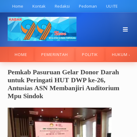
Skip
Home
Kontak
Redaksi
Pedoman
UU ITE
to
content
HOME
PEMERINTAH
POLITIK
HUKUM & K
Pemkab Pasuruan Gelar Donor Darah
untuk Peringati HUT DWP ke-26,
Antusias ASN Membanjiri Auditorium
Mpu Sindok