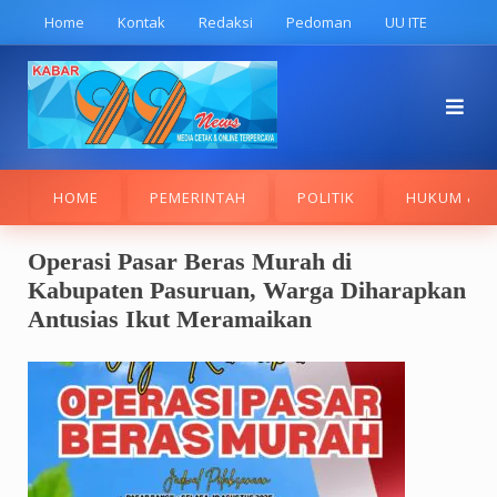
Skip
Home
Kontak
Redaksi
Pedoman
UU ITE
to
content
HOME
PEMERINTAH
POLITIK
HUKUM & K
Operasi Pasar Beras Murah di
Kabupaten Pasuruan, Warga Diharapkan
Antusias Ikut Meramaikan