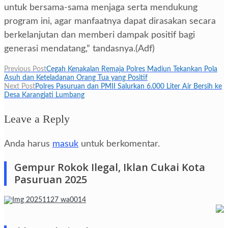
untuk bersama-sama menjaga serta mendukung
program ini, agar manfaatnya dapat dirasakan secara
berkelanjutan dan memberi dampak positif bagi
generasi mendatang,” tandasnya.(Adf)
Navigasi
Previous Post
Cegah Kenakalan Remaja Polres Madiun Tekankan Pola
Asuh dan Keteladanan Orang Tua yang Positif
pos
Next Post
Polres Pasuruan dan PMII Salurkan 6.000 Liter Air Bersih ke
Desa Karangjati Lumbang
Leave a Reply
Anda harus
masuk
untuk berkomentar.
Gempur Rokok Ilegal, Iklan Cukai Kota
Pasuruan 2025