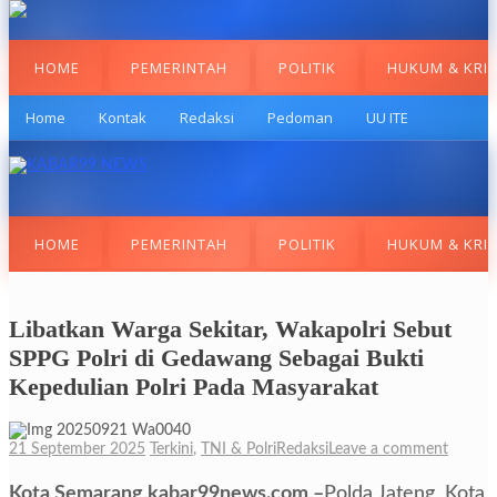
HOME
PEMERINTAH
POLITIK
HUKUM & KRI
Home
Kontak
Redaksi
Pedoman
UU ITE
HOME
PEMERINTAH
POLITIK
HUKUM & KRI
Libatkan Warga Sekitar, Wakapolri Sebut
SPPG Polri di Gedawang Sebagai Bukti
Kepedulian Polri Pada Masyarakat
21 September 2025
Terkini
,
TNI & Polri
Redaksi
Leave a comment
Kota Semarang,kabar99news.com,–
Polda Jateng, Kota