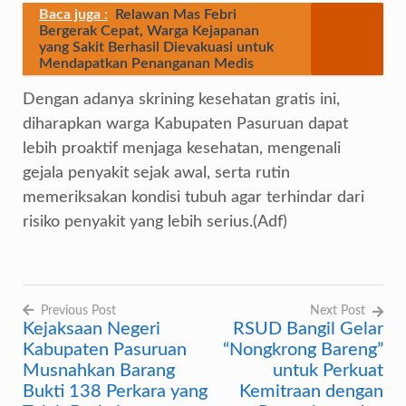
Baca juga :
Relawan Mas Febri
Bergerak Cepat, Warga Kejapanan
yang Sakit Berhasil Dievakuasi untuk
Mendapatkan Penanganan Medis
Dengan adanya skrining kesehatan gratis ini,
diharapkan warga Kabupaten Pasuruan dapat
lebih proaktif menjaga kesehatan, mengenali
gejala penyakit sejak awal, serta rutin
memeriksakan kondisi tubuh agar terhindar dari
risiko penyakit yang lebih serius.(Adf)
Previous Post
Next Post
Kejaksaan Negeri
RSUD Bangil Gelar
Navigasi
Kabupaten Pasuruan
“Nongkrong Bareng”
pos
Musnahkan Barang
untuk Perkuat
Bukti 138 Perkara yang
Kemitraan dengan