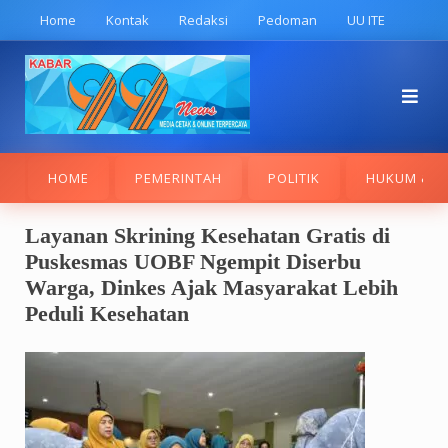
Skip
Home
Kontak
Redaksi
Pedoman
UU ITE
to
content
HOME
PEMERINTAH
POLITIK
HUKUM & K
Layanan Skrining Kesehatan Gratis di
Puskesmas UOBF Ngempit Diserbu
Warga, Dinkes Ajak Masyarakat Lebih
Peduli Kesehatan