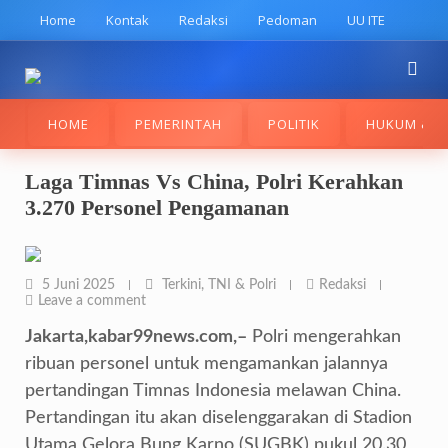
Skip
Home
Kontak
Redaksi
Pedoman
UU ITE
to
content
HOME
PEMERINTAH
POLITIK
HUKUM & K
Laga Timnas Vs China, Polri Kerahkan
3.270 Personel Pengamanan
5 Juni 2025
Terkini
,
TNI & Polri
Redaksi
Leave a comment
Jakarta,kabar99news.com,–
Polri mengerahkan
ribuan personel untuk mengamankan jalannya
pertandingan Timnas Indonesia melawan China.
Pertandingan itu akan diselenggarakan di Stadion
Utama Gelora Bung Karno (SUGBK) pukul 20.30