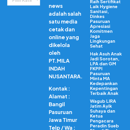
Raih Sertifikat
news
Laik Hygiene
Sanitasi,
adalah salah
Dinkes
satu media
Pasuruan
Apresiasi
cetak dan
Komitmen
Jaga
online yang
Lingkungan
dikelola
Sehat
oleh
Hak Asuh Anak
Jadi Sorotan,
PT.MILA
LPA dan GM
INDAH
FKPPI
Pasuruan
NUSANTARA.
Minta MA
Kedepankan
Kontak :
Kepentingan
Terbaik Anak
Alamat :
Wagub LIRA
Bangil
Jatim Ayik
Suhaya dan
Pasuruan
Ketua
Jawa Timur
Pengacara
Peradin Sueb
Telp / Wa :