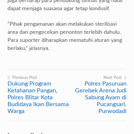
juga berharap para pendukung timnas yang hadir
dapat menjaga suasana agar tetap kondusif.
“Pihak pengamanan akan melakukan sterilisasi
area dan pengecekan penonton terlebih dahulu.
Para suporter diharapkan mematuhi aturan yang
berlaku,” jelasnya.
Previous Post
Next Post
Dukung Program
Polres Pasuruan
Navigasi
Ketahanan Pangan,
Gerebek Arena Judi
pos
Polres Blitar Kota
Sabung Ayam di
Budidaya Ikan Bersama
Pucangsari,
Warga
Purwodadi