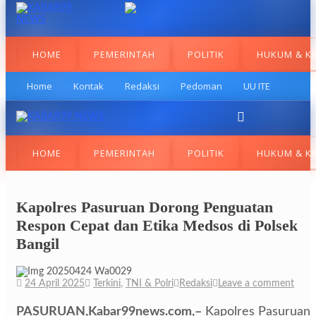
HOME
PEMERINTAH
POLITIK
HUKUM & KR
Home
Kontak
Redaksi
Pedoman
UU ITE
HOME
PEMERINTAH
POLITIK
HUKUM & KR
Kapolres Pasuruan Dorong Penguatan
Respon Cepat dan Etika Medsos di Polsek
Bangil
24 April 2025
Terkini
,
TNI & Polri
Redaksi
Leave a comment
PASURUAN,Kabar99news.com,–
Kapolres Pasuruan