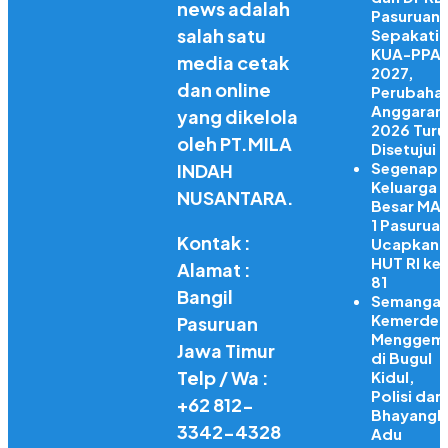
news adalah
Pasuruan
salah satu
Sepakati
KUA-PPA
media cetak
2027,
dan online
Perubaha
Anggaran
yang dikelola
2026 Turu
oleh PT.MILA
Disetujui
Segenap
INDAH
Keluarga
NUSANTARA.
Besar MA
1 Pasurua
Kontak :
Ucapkan
HUT RI ke
Alamat :
81
Bangil
Semangat
Kemerdek
Pasuruan
Menggem
Jawa Timur
di Bugul
Telp / Wa :
Kidul,
Polisi dan
+62 812-
Bhayangka
3342-4328
Adu