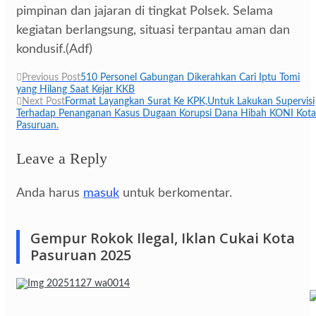
pimpinan dan jajaran di tingkat Polsek. Selama
kegiatan berlangsung, situasi terpantau aman dan
kondusif.(Adf)
Navigasi
Previous Post
510 Personel Gabungan Dikerahkan Cari Iptu Tomi
yang Hilang Saat Kejar KKB
pos
Next Post
Format Layangkan Surat Ke KPK,Untuk Lakukan Supervisi
Terhadap Penanganan Kasus Dugaan Korupsi Dana Hibah KONI Kota
Pasuruan.
Leave a Reply
Anda harus
masuk
untuk berkomentar.
Gempur Rokok Ilegal, Iklan Cukai Kota
Pasuruan 2025