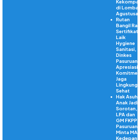
Kekompa
di Lomba
Agustusa
Rutan
Bangil Rai
Sertifikat
Laik
Hygiene
Sanitasi,
Dinkes
Pasuruan
Apresiasi
Komitme
Jaga
Lingkung
Sehat
Hak Asuh
Anak Jadi
Sorotan,
LPA dan
GM FKPPI
Pasuruan
Minta MA
Kedepank