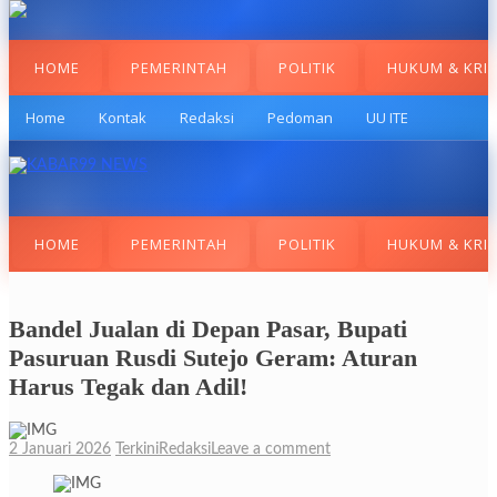
HOME
PEMERINTAH
POLITIK
HUKUM & KRI
Home
Kontak
Redaksi
Pedoman
UU ITE
HOME
PEMERINTAH
POLITIK
HUKUM & KRI
Bandel Jualan di Depan Pasar, Bupati
Pasuruan Rusdi Sutejo Geram: Aturan
Harus Tegak dan Adil!
2 Januari 2026
Terkini
Redaksi
Leave a comment