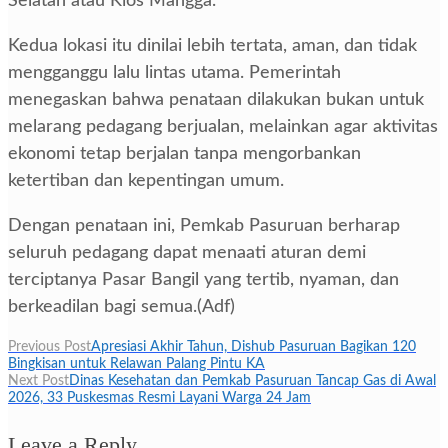
Selatan atau Kios Mangga.
Kedua lokasi itu dinilai lebih tertata, aman, dan tidak
mengganggu lalu lintas utama. Pemerintah
menegaskan bahwa penataan dilakukan bukan untuk
melarang pedagang berjualan, melainkan agar aktivitas
ekonomi tetap berjalan tanpa mengorbankan
ketertiban dan kepentingan umum.
Dengan penataan ini, Pemkab Pasuruan berharap
seluruh pedagang dapat menaati aturan demi
terciptanya Pasar Bangil yang tertib, nyaman, dan
berkeadilan bagi semua.(Adf)
Navigasi
Previous Post
Apresiasi Akhir Tahun, Dishub Pasuruan Bagikan 120
Bingkisan untuk Relawan Palang Pintu KA
pos
Next Post
Dinas Kesehatan dan Pemkab Pasuruan Tancap Gas di Awal
2026, 33 Puskesmas Resmi Layani Warga 24 Jam
Leave a Reply