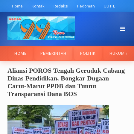
Skip
Home
Kontak
Redaksi
Pedoman
UU ITE
to
content
HOME
PEMERINTAH
POLITIK
HUKUM & K
Aliansi POROS Tengah Geruduk Cabang
Dinas Pendidikan, Bongkar Dugaan
Carut-Marut PPDB dan Tuntut
Transparansi Dana BOS