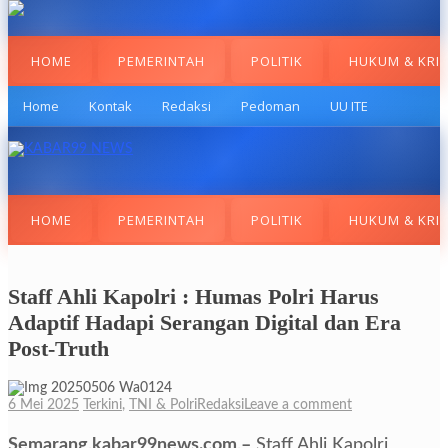
HOME
PEMERINTAH
POLITIK
HUKUM & KRI
Home
Kontak
Redaksi
Pedoman
UU ITE
HOME
PEMERINTAH
POLITIK
HUKUM & KRI
Staff Ahli Kapolri : Humas Polri Harus
Adaptif Hadapi Serangan Digital dan Era
Post-Truth
6 Mei 2025
Terkini
,
TNI & Polri
Redaksi
Leave a comment
Semarang,kabar99news.com,–
Staff Ahli Kapolri