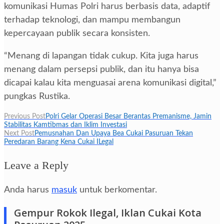
komunikasi Humas Polri harus berbasis data, adaptif
terhadap teknologi, dan mampu membangun
kepercayaan publik secara konsisten.
“Menang di lapangan tidak cukup. Kita juga harus
menang dalam persepsi publik, dan itu hanya bisa
dicapai kalau kita menguasai arena komunikasi digital,”
pungkas Rustika.
Navigasi
Previous Post
Polri Gelar Operasi Besar Berantas Premanisme, Jamin
Stabilitas Kamtibmas dan Iklim Investasi
pos
Next Post
Pemusnahan Dan Upaya Bea Cukai Pasuruan Tekan
Peredaran Barang Kena Cukai ILegal
Leave a Reply
Anda harus
masuk
untuk berkomentar.
Gempur Rokok Ilegal, Iklan Cukai Kota