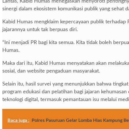
Lantas, Kabid Humas menegaskan menyoroti pentingnya
sinergi dalam ekosistem komunikasi publik yang sehat d
Kabid Humas mengklaim kepercayaan publik terhadap Po
jajarannya untuk tak berpuas diri.
“Ini menjadi PR bagi kita semua. Kita tidak boleh berpu
Humas.
Maka dari itu, Kabid Humas menyatakan akan melakukan e
sosial, dan website pengaduan masyarakat.
Selain itu, hasil survei yang menunjukkan bahwa tingka
program edukasi dan pelatihan bagi jajaran kehumasan 
teknologi digital, termasuk pemantauan isu melalui medi
Baca juga :
Polres Pasuruan Gelar Lomba Hias Kampung Be