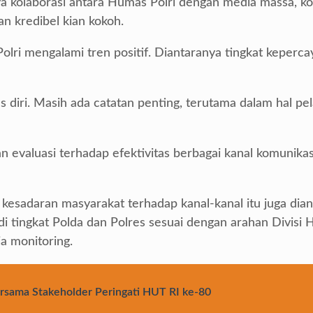
 kolaborasi antara Humas Polri dengan media massa, ko
an kredibel kian kokoh.
lri mengalami tren positif. Diantaranya tingkat keper
as diri. Masih ada catatan penting, terutama dalam hal pe
valuasi terhadap efektivitas berbagai kanal komunikasi 
t kesadaran masyarakat terhadap kanal-kanal itu juga di
di tingkat Polda dan Polres sesuai dengan arahan Divisi
a monitoring.
rsama Stakeholder Peringati HUT RI ke-80