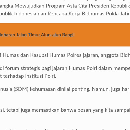
angka Mewujudkan Program Asta Cita Presiden Republik 
ublik Indonesia dan Rencana Kerja Bidhumas Polda Jati
baran Jalan Timur Alun-alun Bangil
asi Humas dan Kasubsi Humas Polres jajaran, anggota Bid
 forum strategis bagi jajaran Humas Polri dalam memper
erhadap institusi Polri.
sia (SDM) kehumasan dinilai penting. Namun, juga harus 
si, tetapi juga memastikan bahwa pesan yang kita sampa