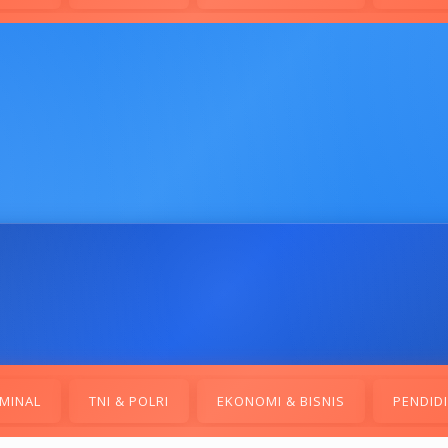
MINAL
TNI & POLRI
EKONOMI & BISNIS
PENDID