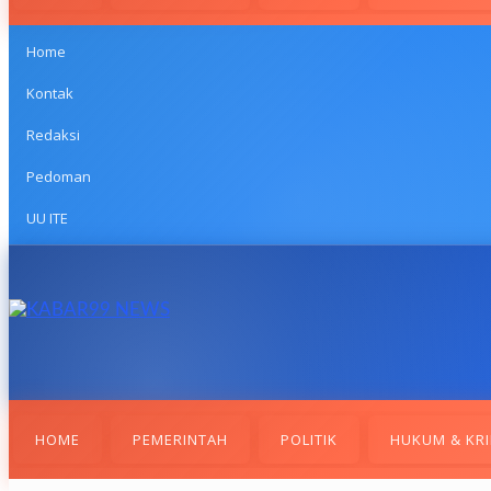
Home
Kontak
Redaksi
Pedoman
UU ITE
HOME
PEMERINTAH
POLITIK
HUKUM & KRI