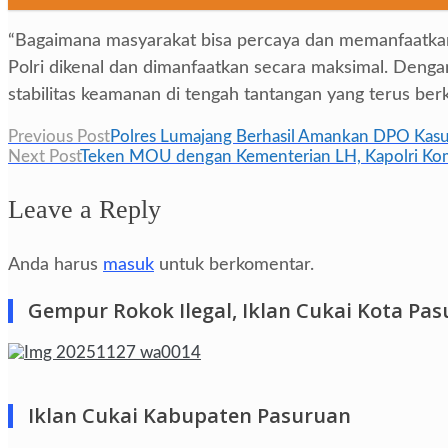
“Bagaimana masyarakat bisa percaya dan memanfaatkan 
Polri dikenal dan dimanfaatkan secara maksimal. Denga
stabilitas keamanan di tengah tantangan yang terus be
Navigasi
Previous Post
Polres Lumajang Berhasil Amankan DPO Kasus
Next Post
Teken MOU dengan Kementerian LH, Kapolri Komi
pos
Leave a Reply
Anda harus
masuk
untuk berkomentar.
Gempur Rokok Ilegal, Iklan Cukai Kota Pa
Iklan Cukai Kabupaten Pasuruan