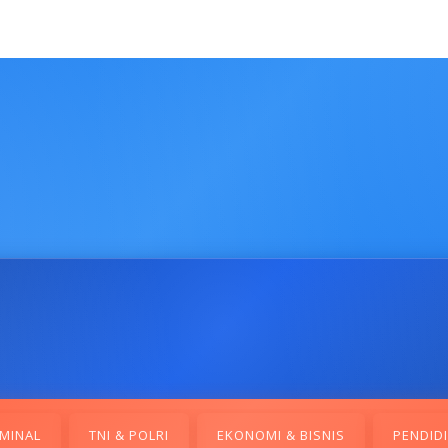
MINAL
TNI & POLRI
EKONOMI & BISNIS
PENDID