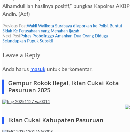
Alhamdulillah hasilnya positif,” pungkas Kapolres AKBP
Andin. (Adf)
Navigasi
Previous Post
Wakil Walikota Surabaya dilaporkan ke Polisi, Buntut
Sidak Ke Perusahaan yang Menahan Ijazah
pos
Next Post
Polres Probolinggo Amankan Dua Orang Diduga
Selundupkan Pupuk Subsidi
Leave a Reply
Anda harus
masuk
untuk berkomentar.
Gempur Rokok Ilegal, Iklan Cukai Kota
Pasuruan 2025
Iklan Cukai Kabupaten Pasuruan