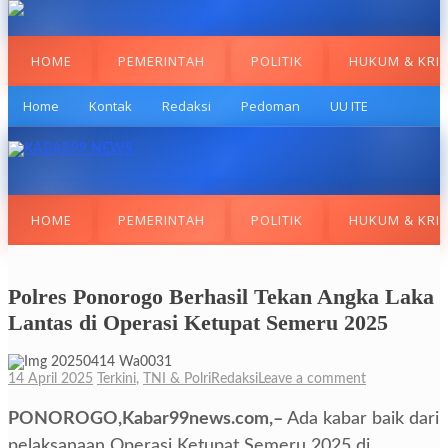
HOME
PEMERINTAH
POLITIK
HUKUM & KRI
Home
Kontak
Redaksi
Pedoman
UU ITE
HOME
PEMERINTAH
POLITIK
HUKUM & KRI
Polres Ponorogo Berhasil Tekan Angka Laka
Lantas di Operasi Ketupat Semeru 2025
14 April 2025
Terkini
,
TNI & Polri
Redaksi
Leave a comment
PONOROGO,Kabar99news.com,–
Ada kabar baik dari
pelaksanaan Operasi Ketupat Semeru 2025 di