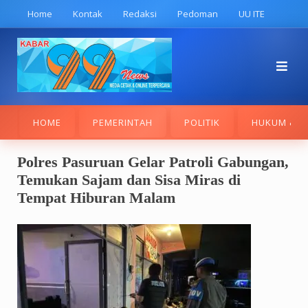
Skip
Home
Kontak
Redaksi
Pedoman
UU ITE
to
content
HOME
PEMERINTAH
POLITIK
HUKUM & K
Polres Pasuruan Gelar Patroli Gabungan,
Temukan Sajam dan Sisa Miras di
Tempat Hiburan Malam