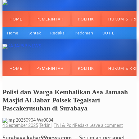
HOME
PEMERINTAH
POLITIK
HUKUM & KRI
Home
Kontak
Redaksi
Pedoman
UU ITE
HOME
PEMERINTAH
POLITIK
HUKUM & KRI
Polisi dan Warga Kembalikan Asa Jamaah
Masjid Al Jabar Polsek Tegalsari
Pascakerusuhan di Surabaya
4 September 2025
Terkini
,
TNI & Polri
Redaksi
Leave a comment
Surabaya,kabar99news.com,
– Sejumlah personel