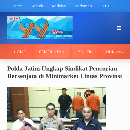
Skip
Home
Kontak
Redaksi
Pedoman
UU ITE
to
content
HOME
PEMERINTAH
POLITIK
HUKUM & K
Polda Jatim Ungkap Sindikat Pencurian
Bersenjata di Minimarket Lintas Provinsi