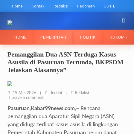
Skip
Home
Kontak
Redaksi
Pedoman
UU ITE
to
content
HOME
PEMERINTAH
POLITIK
HUKUM & K
Pemanggilan Dua ASN Terduga Kasus
Asusila di Pasuruan Tertunda, BKPSDM
Jelaskan Alasannya”
19 Mei 2026
Terkini
Redaksi
Leave a comment
Pasuruan,Kabar99news.com,
– Rencana
pemanggilan dua Aparatur Sipil Negara (ASN)
yang diduga terlibat kasus asusila di lingkungan
Pemerintah Kabupaten Pasuruan belum dapat