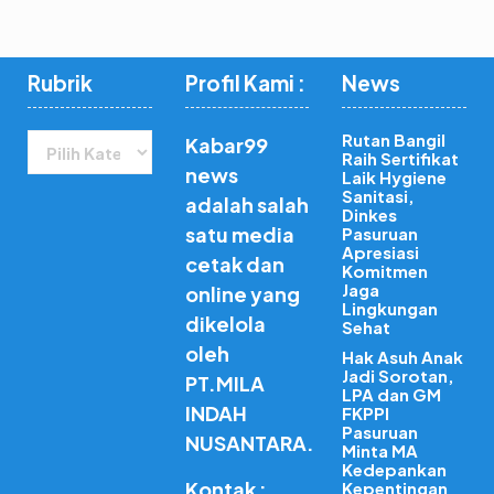
Rubrik
Profil Kami :
News
Rubrik
Rutan Bangil
Kabar99
Raih Sertifikat
news
Laik Hygiene
Sanitasi,
adalah salah
Dinkes
satu media
Pasuruan
Apresiasi
cetak dan
Komitmen
Jaga
online yang
Lingkungan
dikelola
Sehat
oleh
Hak Asuh Anak
Jadi Sorotan,
PT.MILA
LPA dan GM
INDAH
FKPPI
Pasuruan
NUSANTARA.
Minta MA
Kedepankan
Kontak :
Kepentingan