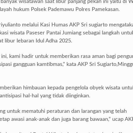
 banyak wisatawan saat libur panjang pekan ini yaitu di W
wilayah hukum Polsek Pademawu Polres Pamekasan.
yulianto melalui Kasi Humas AKP Sri sugiarto mengatak
okasi wisata Paseser Pantai Jumiang sebagai langkah untu
 libur lebaran Idul Adha 2025.
 ini, kami hadir untuk memberikan rasa aman bagi pengu
sipasi gangguan kamtibmas,” kata AKP Sri Sugiarto,Mingg
memberikan himbauan kepada pengelola obyek wisata untu
tisipasi hal-hal yang tidak diinginkan.
g untuk mematuhi peraturan dan larangan yang telah
Tetap awasi anak-anak dan juga barang bawaan,” ucap AKP