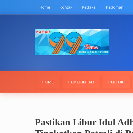
Skip
Home
Kontak
Redaksi
Pedoman
to
content
HOME
PEMERINTAH
POLITIK
Pastikan Libur Idul A