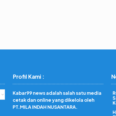
Profil Kami :
N
Kabar99 news adalah salah satu media
R
S
cetak dan online yang dikelola oleh
K
PT.MILA INDAH NUSANTARA.
H