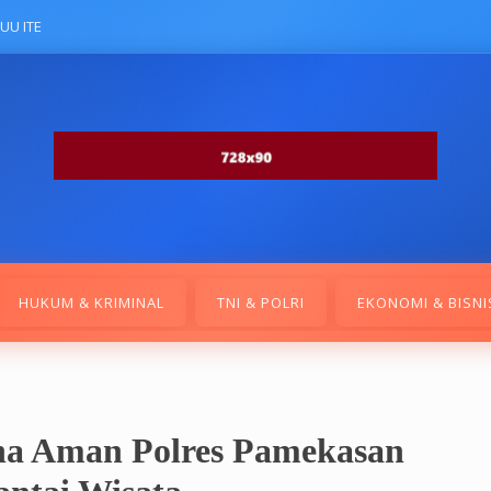
UU ITE
HUKUM & KRIMINAL
TNI & POLRI
EKONOMI & BISNI
dha Aman Polres Pamekasan