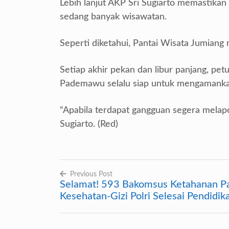
Lebih lanjut AKP Sri Sugiarto memastikan
sedang banyak wisawatan.
Seperti diketahui, Pantai Wisata Jumiang 
Setiap akhir pekan dan libur panjang, pet
Pademawu selalu siap untuk mengamankan
“Apabila terdapat gangguan segera melapo
Sugiarto. (Red)
Previous Post
Selamat! 593 Bakomsus Ketahanan P
Navigasi
Kesehatan-Gizi Polri Selesai Pendidik
pos