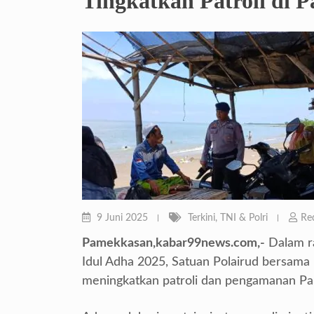
Tingkatkan Patroli di P
9 Juni 2025
Terkini
,
TNI & Polri
Re
Pamekkasan,kabar99news.com,-
Dalam ra
Idul Adha 2025, Satuan Polairud bersam
meningkatkan patroli dan pengamanan Pa