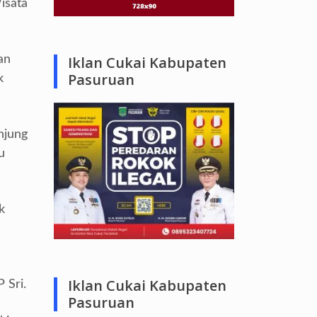
isata
an
Iklan Cukai Kabupaten
Pasuruan
k
njung
u
k
Iklan Cukai Kabupaten
 Sri.
Pasuruan