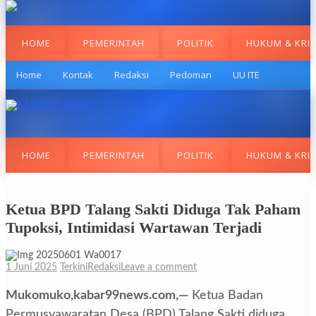
HOME
PEMERINTAH
POLITIK
HUKUM & KRI
Home
Kontak
Redaksi
Pedoman
UU ITE
HOME
PEMERINTAH
POLITIK
HUKUM & KRI
Ketua BPD Talang Sakti Diduga Tak Paham
Tupoksi, Intimidasi Wartawan Terjadi
1 Juni 2025
Terkini
Redaksi
Leave a comment
Mukomuko,kabar99news.com,—
Ketua Badan
Permusyawaratan Desa (BPD) Talang Sakti diduga