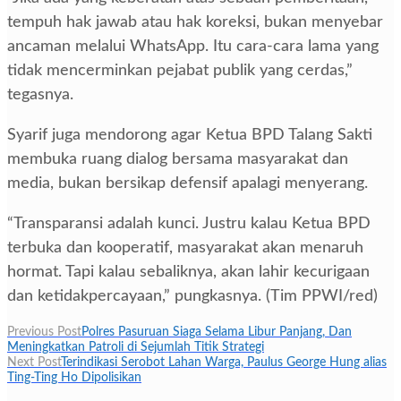
tempuh hak jawab atau hak koreksi, bukan menyebar
ancaman melalui WhatsApp. Itu cara-cara lama yang
tidak mencerminkan pejabat publik yang cerdas,”
tegasnya.
Syarif juga mendorong agar Ketua BPD Talang Sakti
membuka ruang dialog bersama masyarakat dan
media, bukan bersikap defensif apalagi menyerang.
“Transparansi adalah kunci. Justru kalau Ketua BPD
terbuka dan kooperatif, masyarakat akan menaruh
hormat. Tapi kalau sebaliknya, akan lahir kecurigaan
dan ketidakpercayaan,” pungkasnya. (Tim PPWI/red)
Navigasi
Previous Post
Polres Pasuruan Siaga Selama Libur Panjang, Dan
Meningkatkan Patroli di Sejumlah Titik Strategi
pos
Next Post
Terindikasi Serobot Lahan Warga, Paulus George Hung alias
Ting-Ting Ho Dipolisikan