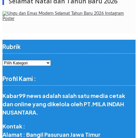
Selamat Natal dan Tahun Baru 2026
Rubrik
Rubrik
Profil Kami :
Kabar99 news adalah salah satu media cetak
dan online yang dikelola oleh PT.MILA INDAH
NUSANTARA.
Kontak :
Alamat : Bangil Pasuruan Jawa Timur