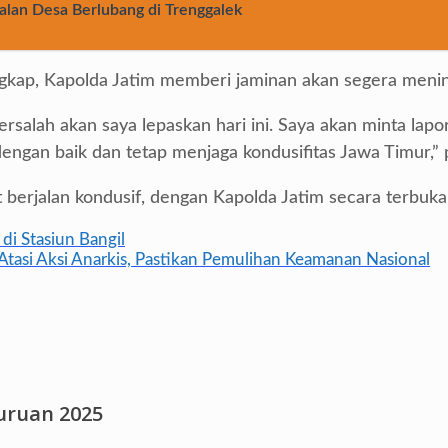
alan Desa Berlubang di Trenggalek
ap, Kapolda Jatim memberi jaminan akan segera meninda
salah akan saya lepaskan hari ini. Saya akan minta lapo
dengan baik dan tetap menjaga kondusifitas Jawa Timur,”
 berjalan kondusif, dengan Kapolda Jatim secara terbuka
di Stasiun Bangil
Atasi Aksi Anarkis, Pastikan Pemulihan Keamanan Nasional
suruan 2025