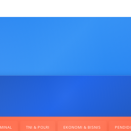
MINAL
TNI & POLRI
EKONOMI & BISNIS
PENDID