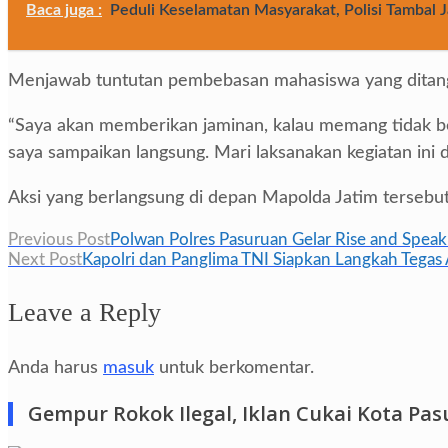
Baca juga :
Peduli Keselamatan Masyarakat, Polisi Tambal J
Menjawab tuntutan pembebasan mahasiswa yang ditangk
“Saya akan memberikan jaminan, kalau memang tidak ber
saya sampaikan langsung. Mari laksanakan kegiatan ini 
Aksi yang berlangsung di depan Mapolda Jatim tersebut
Navigasi
Previous Post
Polwan Polres Pasuruan Gelar Rise and Speak 
Next Post
Kapolri dan Panglima TNI Siapkan Langkah Tegas 
pos
Leave a Reply
Anda harus
masuk
untuk berkomentar.
Gempur Rokok Ilegal, Iklan Cukai Kota Pa