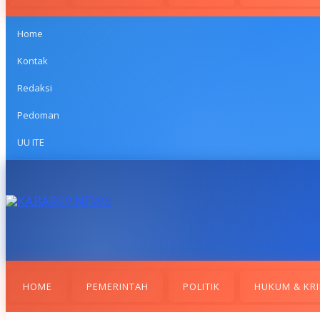
Home
Kontak
Redaksi
Pedoman
UU ITE
HOME
PEMERINTAH
POLITIK
HUKUM & KRI