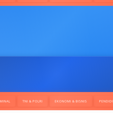
MINAL
TNI & POLRI
EKONOMI & BISNIS
PENDID