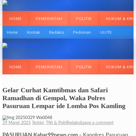
HOME
PEMERINTAH
POLITIK
HUKUM & KRI
Home
Kontak
Redaksi
Pedoman
UU ITE
HOME
PEMERINTAH
POLITIK
HUKUM & KRI
Gelar Curhat Kamtibmas dan Safari
Ramadhan di Gempol, Waka Polres
Pasuruan Lempar ide Lomba Pos Kamling
29 Maret 2025
Terkini
,
TNI & Polri
Redaksi
Leave a comment
PASURUAN,Kabar99news.com,-
Kapolres Pasuruan