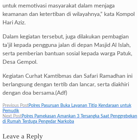
untuk memotivasi masyarakat dalam menjaga
keamanan dan ketertiban di wilayahnya,” kata Kompol
Hari Aziz.
Dalam kegiatan tersebut, juga dilakukan pembagian
ta’jil kepada pengguna jalan di depan Masjid Al Islah,
serta pemberian bantuan sosial kepada warga Patuk,
Desa Gempol.
Kegiatan Curhat Kamtibmas dan Safari Ramadhan ini
berlangsung dengan tertib dan lancar, serta diakhiri
dengan doa bersama.(Adf)
Navigasi
Previous Post
Polres Pasuruan Buka Layanan Titip Kendaraan untuk
Pemudik
pos
Next Post
Polres Pamekasan Amankan 3 Tersangka Saat Penggrebekan
di Rumah Terduga Pengedar Narkoba
Leave a Reply