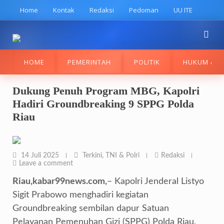
Skip
Home
Kontak
Redaksi
Pedoman
UU ITE
to
content
HOME
PEMERINTAH
POLITIK
HUKUM & K
Dukung Penuh Program MBG, Kapolri
Hadiri Groundbreaking 9 SPPG Polda
Riau
14 Juli 2025
Terkini
,
TNI & Polri
Redaksi
Leave a comment
Riau,kabar99news.com,
– Kapolri Jenderal Listyo
Sigit Prabowo menghadiri kegiatan
Groundbreaking sembilan dapur Satuan
Pelayanan Pemenuhan Gizi (SPPG) Polda Riau,