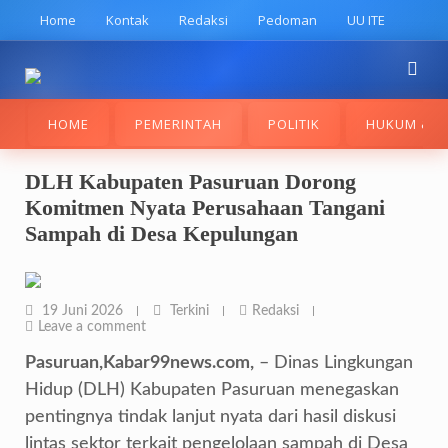
Skip
Home
Kontak
Redaksi
Pedoman
UU ITE
to
content
HOME
PEMERINTAH
POLITIK
HUKUM & K
DLH Kabupaten Pasuruan Dorong
Komitmen Nyata Perusahaan Tangani
Sampah di Desa Kepulungan
19 Juni 2026
Terkini
Redaksi
Leave a comment
Pasuruan,Kabar99news.com,
– Dinas Lingkungan
Hidup (DLH) Kabupaten Pasuruan menegaskan
pentingnya tindak lanjut nyata dari hasil diskusi
lintas sektor terkait pengelolaan sampah di Desa