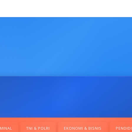
MINAL
TNI & POLRI
EKONOMI & BISNIS
PENDID