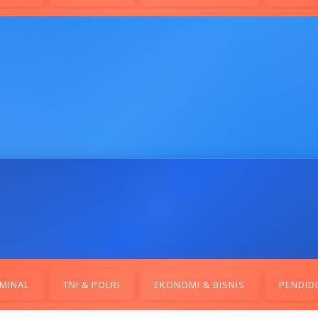
MINAL
TNI & POLRI
EKONOMI & BISNIS
PENDID