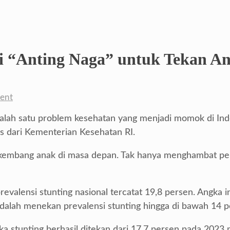
i “Anting Naga” untuk Tekan An
ent
salah satu problem kesehatan yang menjadi momok di Indo
us dari Kementerian Kesehatan RI.
 kembang anak di masa depan. Tak hanya menghambat per
prevalensi stunting nasional tercatat 19,8 persen. Angka
dalah menekan prevalensi stunting hingga di bawah 14 p
gka stunting berhasil ditekan dari 17,7 persen pada 2023