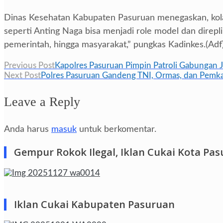
Dinas Kesehatan Kabupaten Pasuruan menegaskan, kolab
seperti Anting Naga bisa menjadi role model dan direpli
pemerintah, hingga masyarakat,” pungkas Kadinkes.(Adf
Navigasi
Previous Post
Kapolres Pasuruan Pimpin Patroli Gabungan J
Next Post
Polres Pasuruan Gandeng TNI, Ormas, dan Pemkab 
pos
Leave a Reply
Anda harus
masuk
untuk berkomentar.
Gempur Rokok Ilegal, Iklan Cukai Kota Pa
Iklan Cukai Kabupaten Pasuruan