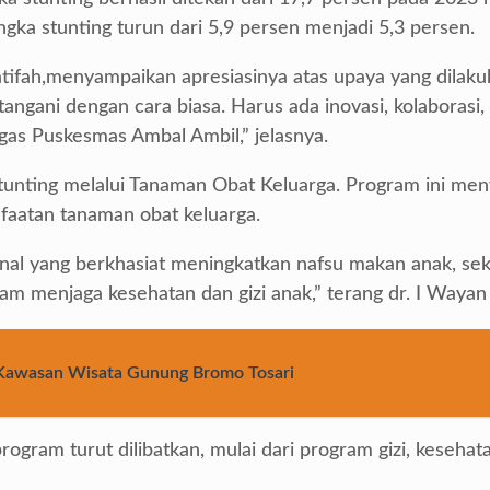
ka stunting turun dari 5,9 persen menjadi 5,3 persen.
atifah,menyampaikan apresiasinya atas upaya yang dila
 ditangani dengan cara biasa. Harus ada inovasi, kolabor
gas Puskesmas Ambal Ambil,” jelasnya.
unting melalui Tanaman Obat Keluarga. Program ini me
nfaatan tanaman obat keluarga.
al yang berkhasiat meningkatkan nafsu makan anak, sek
lam menjaga kesehatan dan gizi anak,” terang dr. I Way
u Kawasan Wisata Gunung Bromo Tosari
rogram turut dilibatkan, mulai dari program gizi, kesehat