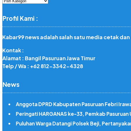
Rubrik
Profil Kami :
Kabar99 news adalah salah satu media cetak dan
Kontak :
Alamat : Bangil Pasuruan Jawa Timur
Telp / Wa : +62 812-3342-4328
News
Anggota DPRD Kabupaten Pasuruan Febri Irawan
Peringati HARGANAS ke-33, Pemkab Pasuruan U
Puluhan Warga Datangi Polsek Beji, Pertanya