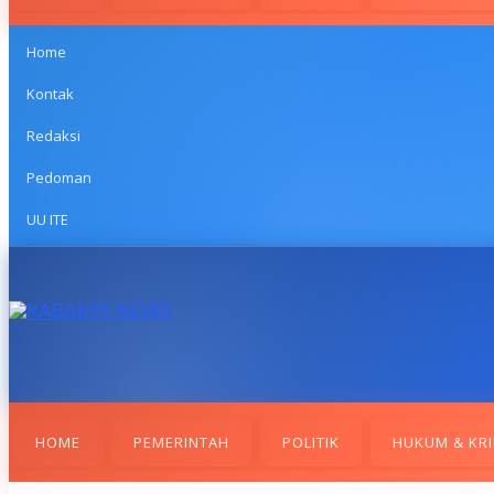
Home
Kontak
Redaksi
Pedoman
UU ITE
HOME
PEMERINTAH
POLITIK
HUKUM & KRI