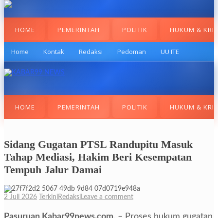
HOME
PEMERINTAH
POLITIK
HUKUM & KRI
Home
Kontak
Redaksi
Pedoman
UU ITE
HOME
PEMERINTAH
POLITIK
HUKUM & KRI
Sidang Gugatan PTSL Randupitu Masuk
Tahap Mediasi, Hakim Beri Kesempatan
Tempuh Jalur Damai
2 Juli 2026
Terkini
Redaksi
Leave a comment
Pasuruan,Kabar99news.com,
– Proses hukum gugatan