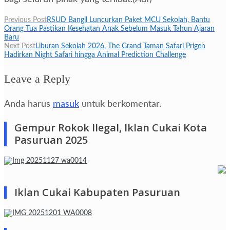
Navigasi
Previous Post
RSUD Bangil Luncurkan Paket MCU Sekolah, Bantu
Orang Tua Pastikan Kesehatan Anak Sebelum Masuk Tahun Ajaran
pos
Baru
Next Post
Liburan Sekolah 2026, The Grand Taman Safari Prigen
Hadirkan Night Safari hingga Animal Prediction Challenge
Leave a Reply
Anda harus
masuk
untuk berkomentar.
Gempur Rokok Ilegal, Iklan Cukai Kota
Pasuruan 2025
Iklan Cukai Kabupaten Pasuruan