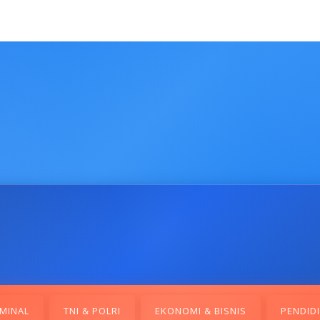
MINAL
TNI & POLRI
EKONOMI & BISNIS
PENDID