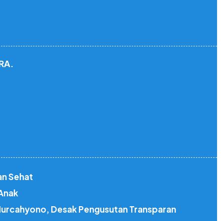
RA.
an Sehat
 Anak
 Nurcahyono, Desak Pengusutan Transparan