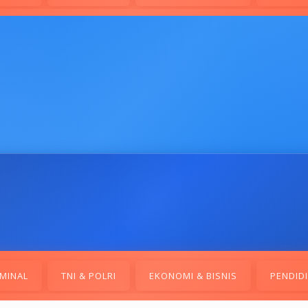
MINAL
TNI & POLRI
EKONOMI & BISNIS
PENDID