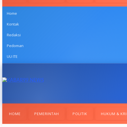
Home
Kontak
Redaksi
Pedoman
UU ITE
HOME
PEMERINTAH
POLITIK
HUKUM & KRI