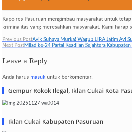
Kapolres Pasuruan mengimbau masyarakat untuk tetap wa
kriminalitas yang meresahkan masyarakat. Kami harap se
Navigasi
Previous Post
Ayik Suhaya Murka! Wagub LIRA Jatim Ayi S
Next Post
Milad ke-24 Partai Keadilan Sejahtera Kabupa
pos
Leave a Reply
Anda harus
masuk
untuk berkomentar.
Gempur Rokok Ilegal, Iklan Cukai Kota Pa
Iklan Cukai Kabupaten Pasuruan