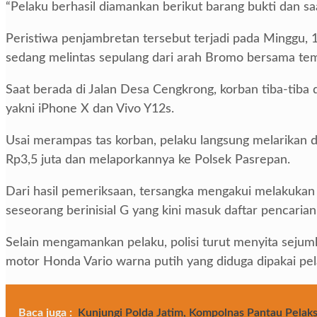
“Pelaku berhasil diamankan berikut barang bukti dan sa
Peristiwa penjambretan tersebut terjadi pada Minggu, 
sedang melintas sepulang dari arah Bromo bersama t
Saat berada di Jalan Desa Cengkrong, korban tiba-tiba 
yakni iPhone X dan Vivo Y12s.
Usai merampas tas korban, pelaku langsung melarikan di
Rp3,5 juta dan melaporkannya ke Polsek Pasrepan.
Dari hasil pemeriksaan, tersangka mengakui melakukan 
seseorang berinisial G yang kini masuk daftar pencaria
Selain mengamankan pelaku, polisi turut menyita sejuml
motor Honda Vario warna putih yang diduga dipakai pel
Baca juga :
Kunjungi Polda Jatim, Kompolnas Pantau Pela