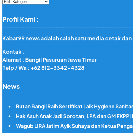
Rubrik
Profil Kami :
Kabar99 news adalah salah satu media cetak dan
Kontak :
Alamat : Bangil Pasuruan Jawa Timur
Telp / Wa : +62 812-3342-4328
News
Rutan Bangil Raih Sertifikat Laik Hygiene Sani
Hak Asuh Anak Jadi Sorotan, LPA dan GM FKPP
Wagub LIRA Jatim Ayik Suhaya dan Ketua Penga