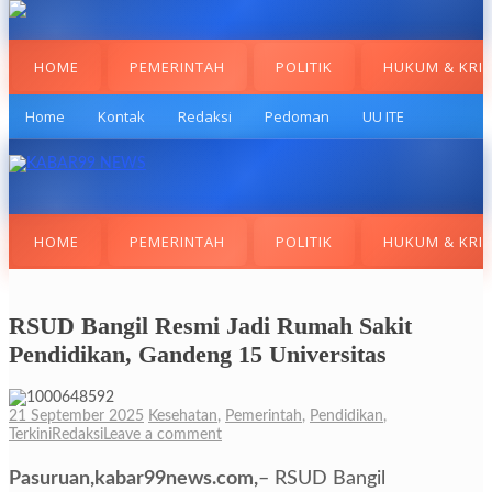
HOME
PEMERINTAH
POLITIK
HUKUM & KRI
Home
Kontak
Redaksi
Pedoman
UU ITE
HOME
PEMERINTAH
POLITIK
HUKUM & KRI
RSUD Bangil Resmi Jadi Rumah Sakit
Pendidikan, Gandeng 15 Universitas
21 September 2025
Kesehatan
,
Pemerintah
,
Pendidikan
,
Terkini
Redaksi
Leave a comment
Pasuruan,kabar99news.com,
– RSUD Bangil