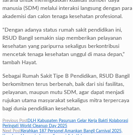
sarana untuk meningkatkan kualitas sumber daya
manusia (SDM) melalui interaksi langsung dengan para
akademisi dan calon tenaga kesehatan profesional.
“Dengan adanya status rumah sakit pendidikan ini,
RSUD Bangil semakin siap memberikan pelayanan
kesehatan yang paripurna sekaligus berkontribusi
mencetak tenaga kesehatan unggul di masa depan,”
tambah Hayat.
Sebagai Rumah Sakit Tipe B Pendidikan, RSUD Bangil
berkomitmen terus berbenah, baik dari sisi fasilitas,
pelayanan, maupun mutu SDM, agar dapat menjadi
rujukan utama masyarakat sekaligus mitra terpercaya
bagi dunia pendidikan kesehatan.
Navigasi
Previous Post
DLH Kabupaten Pasuruan Gelar Kerja Bakti Kolaborasi
Peringati World Cleanup Day 2025
pos
Next Post
Kerahkan 187 Personel Amankan Bangil Carnival 2025,