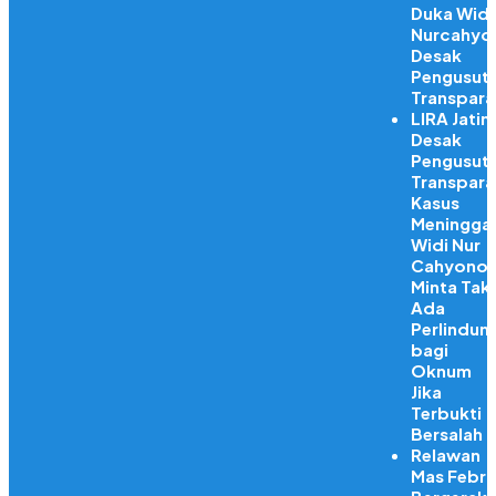
Duka Widi
Nurcahyo
Desak
Pengusut
Transpara
LIRA Jatim
Desak
Pengusut
Transpara
Kasus
Meningga
Widi Nur
Cahyono,
Minta Tak
Ada
Perlindun
bagi
Oknum
Jika
Terbukti
Bersalah
Relawan
Mas Febri