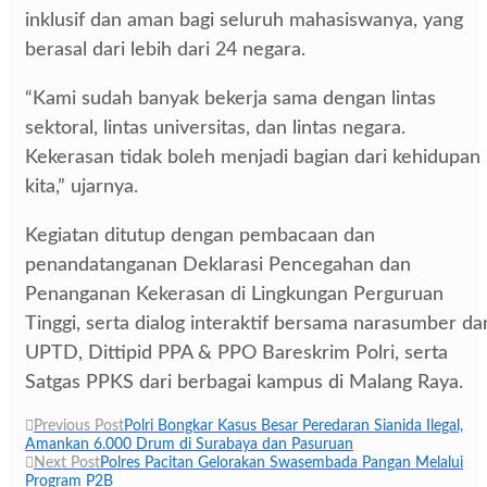
inklusif dan aman bagi seluruh mahasiswanya, yang
berasal dari lebih dari 24 negara.
“Kami sudah banyak bekerja sama dengan lintas
sektoral, lintas universitas, dan lintas negara.
Kekerasan tidak boleh menjadi bagian dari kehidupan
kita,” ujarnya.
Kegiatan ditutup dengan pembacaan dan
penandatanganan Deklarasi Pencegahan dan
Penanganan Kekerasan di Lingkungan Perguruan
Tinggi, serta dialog interaktif bersama narasumber dar
UPTD, Dittipid PPA & PPO Bareskrim Polri, serta
Satgas PPKS dari berbagai kampus di Malang Raya.
Navigasi
Previous Post
Polri Bongkar Kasus Besar Peredaran Sianida Ilegal,
Amankan 6.000 Drum di Surabaya dan Pasuruan
pos
Next Post
Polres Pacitan Gelorakan Swasembada Pangan Melalui
Program P2B