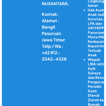
Lingkung
NUSANTARA.
Sehat
Hak Asuh
Kontak :
Anak Jadi
Sorotan,
Alamat :
LPA dan
Bangil
GM FKPPI
Pasuruan
Pasuruan
Minta MA
Jawa Timur
Kedepank
Telp / Wa :
Kepentin
Terbaik
+62 812-
Anak
3342-4328
Wagub
LIRA Jatim
Ayik
Suhaya
dan Ketua
Pengacar
Peradin
Sueb
Efendi
Ziarah ke
Rumah