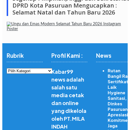
DPRD Kota Pasuruan Mengucapkan :
Selamat Natal dan Tahun Baru 2026
Rubrik
Profil Kami :
News
Rubrik
Rutan
Kabar99
Bangil Rai
news adalah
Sertifikat
salah satu
Laik
Hygiene
media cetak
Sanitasi,
dan online
Dinkes
Pasuruan
yang dikelola
Apresiasi
oleh PT.MILA
Komitme
Jaga
INDAH