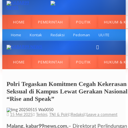
HOME
PEMERINTAH
POLITIK
HUKUM & KR
Home
Kontak
Redaksi
Pedoman
UU ITE
HOME
PEMERINTAH
POLITIK
HUKUM & KR
Polri Tegaskan Komitmen Cegah Kekerasan
Seksual di Kampus Lewat Gerakan Nasional
“Rise and Speak”
15 Mei 2025
Terkini
,
TNI & Polri
Redaksi
Leave a comment
Malang, kabar99news.com,
– Direktorat Perlindungan