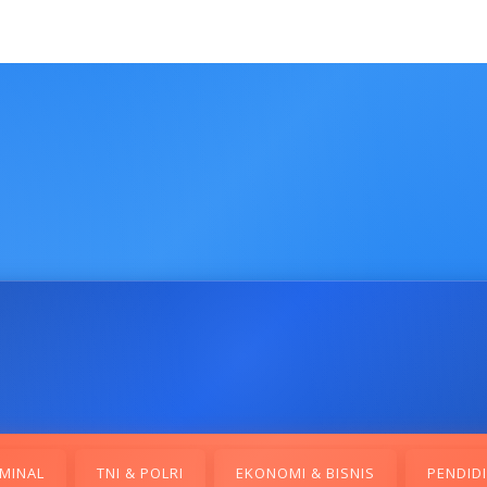
MINAL
TNI & POLRI
EKONOMI & BISNIS
PENDID