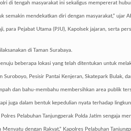
olri di tengah masyarakat ini sekaligus mempererat hub
uk semakin mendekatkan diri dengan masyarakat,” ujar A
, para Pejabat Utama (PJU), Kapolsek jajaran, serta per
dilaksanakan di Taman Surabaya.
nuju beberapa lokasi yang telah ditentukan untuk melak
an Suroboyo, Pesisir Pantai Kenjeran, Skatepark Bulak, 
mpah dan bahu-membahu membersihkan area publik ters
api juga dalam bentuk kepedulian nyata terhadap ling
Polres Pelabuhan Tanjungperak Polda Jatim sengaja meng
 Menyatu dengan Rakyat,” Kapolres Pelabuhan Tanjungp