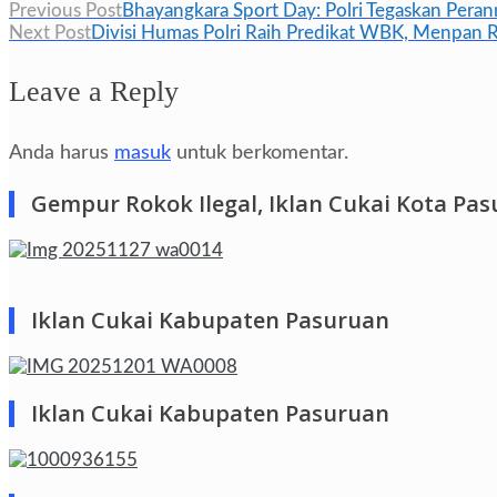
Navigasi
Previous Post
Bhayangkara Sport Day: Polri Tegaskan Peran
Next Post
Divisi Humas Polri Raih Predikat WBK, Menpan R
pos
Leave a Reply
Anda harus
masuk
untuk berkomentar.
Gempur Rokok Ilegal, Iklan Cukai Kota Pa
Iklan Cukai Kabupaten Pasuruan
Iklan Cukai Kabupaten Pasuruan