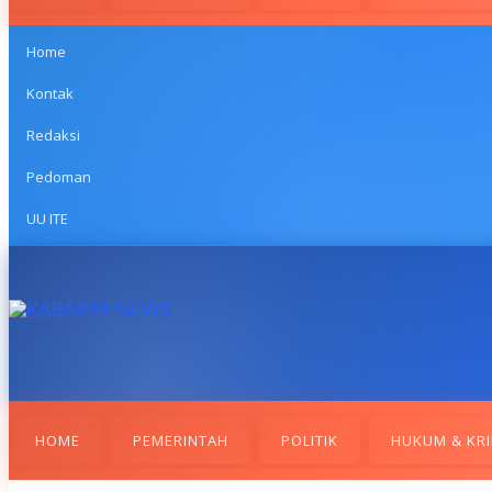
Home
Kontak
Redaksi
Pedoman
UU ITE
HOME
PEMERINTAH
POLITIK
HUKUM & KRI