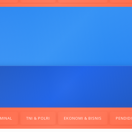
MINAL
TNI & POLRI
EKONOMI & BISNIS
PENDID