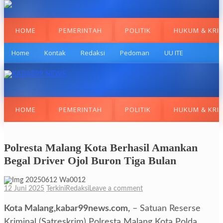
HOME
PEMERINTAH
POLITIK
HUKUM & KRI
Home
Kontak
Redaksi
Pedoman
UU ITE
HOME
PEMERINTAH
POLITIK
HUKUM & KRI
Polresta Malang Kota Berhasil Amankan
Begal Driver Ojol Buron Tiga Bulan
12 Juni 2025
Terkini
Redaksi
Leave a comment
Kota Malang,kabar99news.com,
– Satuan Reserse
Kriminal (Satreskrim) Polresta Malang Kota Polda