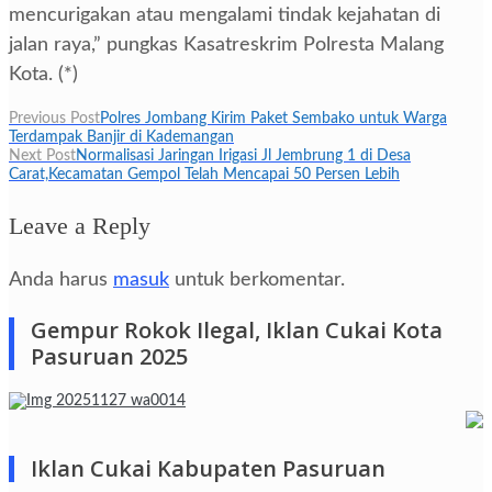
mencurigakan atau mengalami tindak kejahatan di
jalan raya,” pungkas Kasatreskrim Polresta Malang
Kota. (*)
Navigasi
Previous Post
Polres Jombang Kirim Paket Sembako untuk Warga
Terdampak Banjir di Kademangan
pos
Next Post
Normalisasi Jaringan Irigasi Jl Jembrung 1 di Desa
Carat,Kecamatan Gempol Telah Mencapai 50 Persen Lebih
Leave a Reply
Anda harus
masuk
untuk berkomentar.
Gempur Rokok Ilegal, Iklan Cukai Kota
Pasuruan 2025
Iklan Cukai Kabupaten Pasuruan