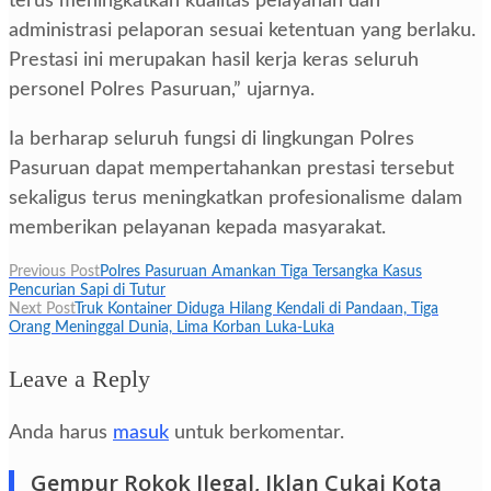
terus meningkatkan kualitas pelayanan dan
administrasi pelaporan sesuai ketentuan yang berlaku.
Prestasi ini merupakan hasil kerja keras seluruh
personel Polres Pasuruan,” ujarnya.
Ia berharap seluruh fungsi di lingkungan Polres
Pasuruan dapat mempertahankan prestasi tersebut
sekaligus terus meningkatkan profesionalisme dalam
memberikan pelayanan kepada masyarakat.
Navigasi
Previous Post
Polres Pasuruan Amankan Tiga Tersangka Kasus
Pencurian Sapi di Tutur
pos
Next Post
Truk Kontainer Diduga Hilang Kendali di Pandaan, Tiga
Orang Meninggal Dunia, Lima Korban Luka-Luka
Leave a Reply
Anda harus
masuk
untuk berkomentar.
Gempur Rokok Ilegal, Iklan Cukai Kota