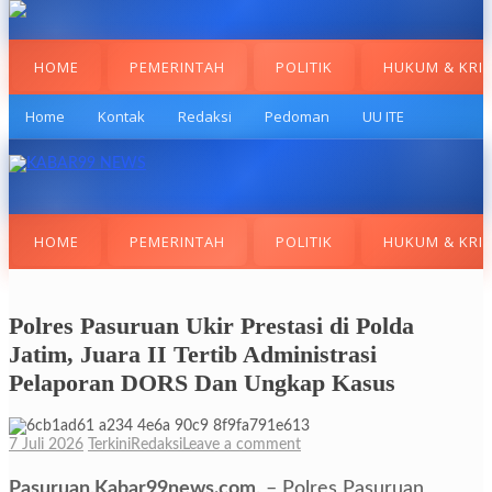
HOME
PEMERINTAH
POLITIK
HUKUM & KRI
Home
Kontak
Redaksi
Pedoman
UU ITE
HOME
PEMERINTAH
POLITIK
HUKUM & KRI
Polres Pasuruan Ukir Prestasi di Polda
Jatim, Juara II Tertib Administrasi
Pelaporan DORS Dan Ungkap Kasus
7 Juli 2026
Terkini
Redaksi
Leave a comment
Pasuruan,Kabar99news.com,
– Polres Pasuruan