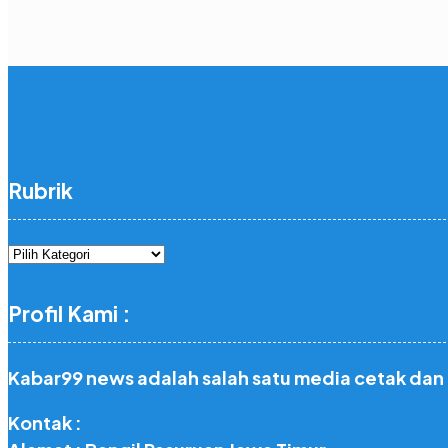
Rubrik
Rubrik
Profil Kami :
Kabar99 news adalah salah satu media cetak dan
Kontak :