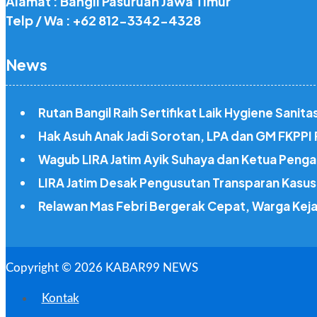
Alamat : Bangil Pasuruan Jawa Timur
Telp / Wa : +62 812-3342-4328
News
Rutan Bangil Raih Sertifikat Laik Hygiene Sani
Hak Asuh Anak Jadi Sorotan, LPA dan GM FKPP
Wagub LIRA Jatim Ayik Suhaya dan Ketua Penga
LIRA Jatim Desak Pengusutan Transparan Kasus 
Relawan Mas Febri Bergerak Cepat, Warga Kej
Copyright © 2026 KABAR99 NEWS
Kontak