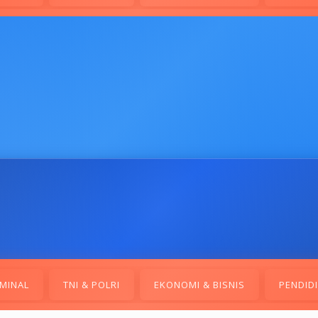
MINAL
TNI & POLRI
EKONOMI & BISNIS
PENDID