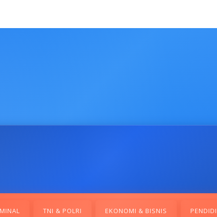
MINAL
TNI & POLRI
EKONOMI & BISNIS
PENDID