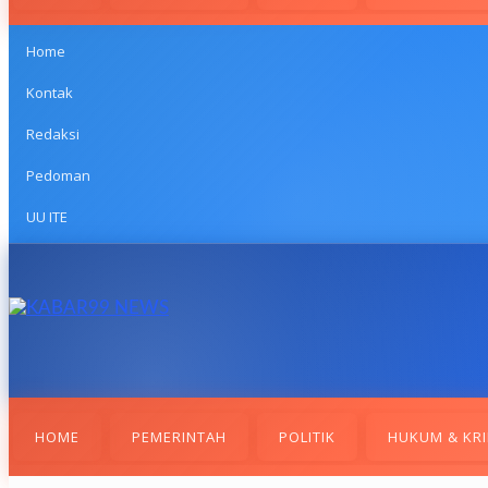
Home
Kontak
Redaksi
Pedoman
UU ITE
HOME
PEMERINTAH
POLITIK
HUKUM & KRI