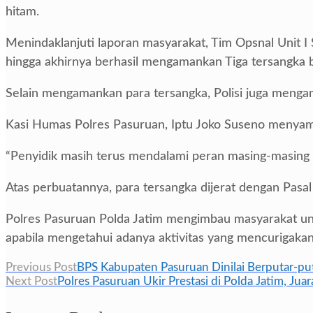
hitam.
Menindaklanjuti laporan masyarakat, Tim Opsnal Unit I
hingga akhirnya berhasil mengamankan Tiga tersangka be
Selain mengamankan para tersangka, Polisi juga mengam
Kasi Humas Polres Pasuruan, Iptu Joko Suseno menyamp
“Penyidik masih terus mendalami peran masing-masing te
Atas perbuatannya, para tersangka dijerat dengan Pas
Polres Pasuruan Polda Jatim mengimbau masyarakat un
apabila mengetahui adanya aktivitas yang mencurigakan a
Navigasi
Previous Post
BPS Kabupaten Pasuruan Dinilai Berputar-put
Next Post
Polres Pasuruan Ukir Prestasi di Polda Jatim, Ju
pos