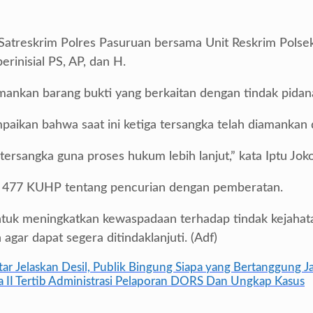
 Satreskrim Polres Pasuruan bersama Unit Reskrim Polse
rinisial PS, AP, dan H.
ankan barang bukti yang berkaitan dengan tindak pidana 
aikan bahwa saat ini ketiga tersangka telah diamankan 
rsangka guna proses hukum lebih lanjut,” kata Iptu Joko
al 477 KUHP tentang pencurian dengan pemberatan.
tuk meningkatkan kewaspadaan terhadap tindak kejahata
gar dapat segera ditindaklanjuti. (Adf)
ar Jelaskan Desil, Publik Bingung Siapa yang Bertanggung J
ara II Tertib Administrasi Pelaporan DORS Dan Ungkap Kasus