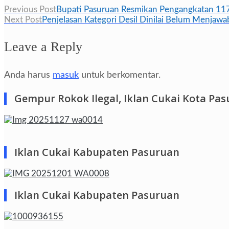
Navigasi
Previous Post
Bupati Pasuruan Resmikan Pengangkatan 117
Next Post
Penjelasan Kategori Desil Dinilai Belum Menja
pos
Leave a Reply
Anda harus
masuk
untuk berkomentar.
Gempur Rokok Ilegal, Iklan Cukai Kota Pa
Iklan Cukai Kabupaten Pasuruan
Iklan Cukai Kabupaten Pasuruan