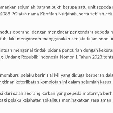
amankan sejumlah barang bukti berupa satu unit sepeda 
 4088 PG atas nama Khofifah Nurjanah, serta sebilah ce
i modus operandi dengan mengincar pengendara sepeda mot
tuh, lalu mengancam menggunakan senjata tajam sebelu
entuan mengenai tindak pidana pencurian dengan kekeras
dang-Undang Republik Indonesia Nomor 1 Tahun 2023 te
 memburu pelaku berinisial MI yang diduga berperan dala
nan keterlibatan komplotan ini dalam sejumlah kasus s
i dari salah seorang korban yang sepeda motornya berha
agi pelaku kejahatan sekaligus meningkatkan rasa aman 