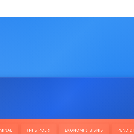
MINAL
TNI & POLRI
EKONOMI & BISNIS
PENDID