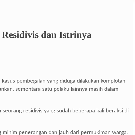
esidivis dan Istrinya
p kasus pembegalan yang diduga dilakukan komplotan
ankan, sementara satu pelaku lainnya masih dalam
eorang residivis yang sudah beberapa kali beraksi di
ang minim penerangan dan jauh dari permukiman warga.