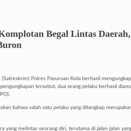
omplotan Begal Lintas Daerah, R
Buron
 (Satreskrim) Polres Pasuruan Kota berhasil mengungka
 pengungkapan tersebut, dua orang pelaku berhasil diam
DPO).
skan bahwa salah satu pelaku yang ditangkap merupakan s
 yang melintas seorang diri, terutama di jalan-jalan y