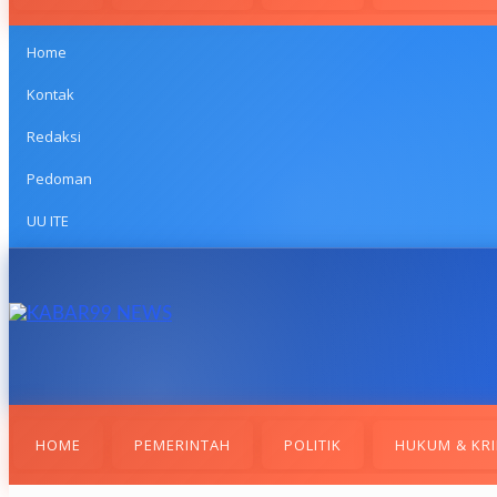
Home
Kontak
Redaksi
Pedoman
UU ITE
HOME
PEMERINTAH
POLITIK
HUKUM & KRI