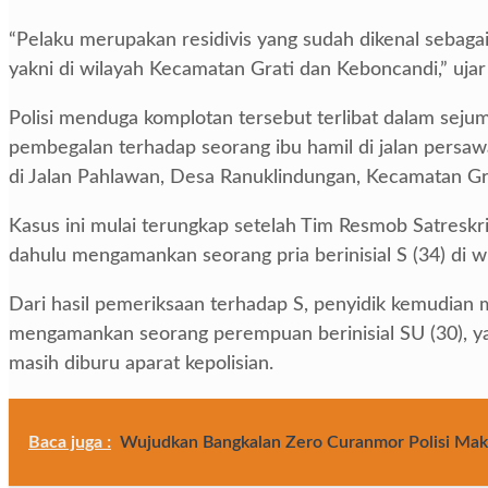
“Pelaku merupakan residivis yang sudah dikenal sebagai 
yakni di wilayah Kecamatan Grati dan Keboncandi,” ujar
Polisi menduga komplotan tersebut terlibat dalam sejum
pembegalan terhadap seorang ibu hamil di jalan persa
di Jalan Pahlawan, Desa Ranuklindungan, Kecamatan Gr
Kasus ini mulai terungkap setelah Tim Resmob Satresk
dahulu mengamankan seorang pria berinisial S (34) di w
Dari hasil pemeriksaan terhadap S, penyidik kemudian 
mengamankan seorang perempuan berinisial SU (30), yang
masih diburu aparat kepolisian.
Baca juga :
Wujudkan Bangkalan Zero Curanmor Polisi Ma