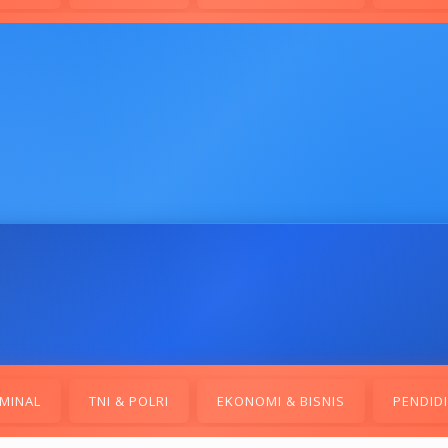
MINAL
TNI & POLRI
EKONOMI & BISNIS
PENDID