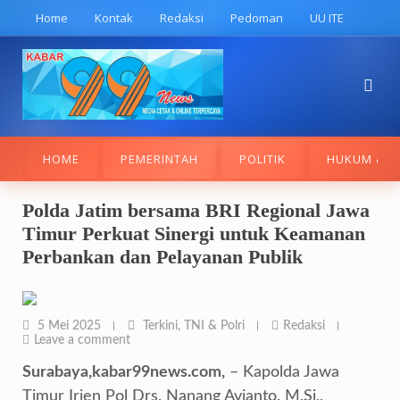
Skip
Home
Kontak
Redaksi
Pedoman
UU ITE
to
content
HOME
PEMERINTAH
POLITIK
HUKUM & K
Polda Jatim bersama BRI Regional Jawa
Timur Perkuat Sinergi untuk Keamanan
Perbankan dan Pelayanan Publik
5 Mei 2025
Terkini
,
TNI & Polri
Redaksi
Leave a comment
Surabaya,kabar99news.com,
– Kapolda Jawa
Timur Irjen Pol Drs. Nanang Avianto, M.Si.,