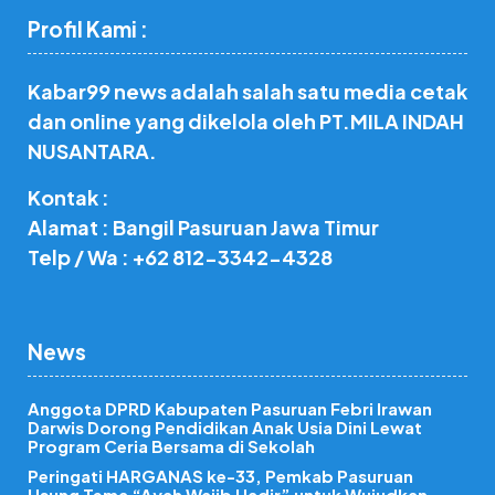
Profil Kami :
Kabar99 news adalah salah satu media cetak
dan online yang dikelola oleh PT.MILA INDAH
NUSANTARA.
Kontak :
Alamat : Bangil Pasuruan Jawa Timur
Telp / Wa : +62 812-3342-4328
News
Anggota DPRD Kabupaten Pasuruan Febri Irawan
Darwis Dorong Pendidikan Anak Usia Dini Lewat
Program Ceria Bersama di Sekolah
Peringati HARGANAS ke-33, Pemkab Pasuruan
Usung Tema “Ayah Wajib Hadir” untuk Wujudkan