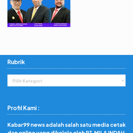
Rubrik
Rubrik
Profil Kami :
Kabar99 news adalah salah satu media cetak
dan online yang dikelola oleh PT.MILA INDAH