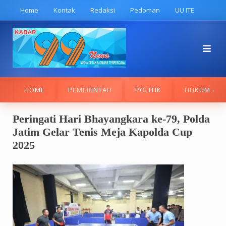
Skip
Home
Kontak
Redaksi
Pedoman
UU ITE
to
content
HOME
PEMERINTAH
POLITIK
HUKUM & K
Peringati Hari Bhayangkara ke-79, Polda
Jatim Gelar Tenis Meja Kapolda Cup
2025