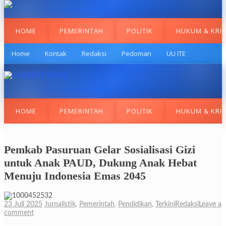
HOME
PEMERINTAH
POLITIK
HUKUM & KRI
Home
Kontak
Redaksi
Pedoman
UU ITE
HOME
PEMERINTAH
POLITIK
HUKUM & KRI
Pemkab Pasuruan Gelar Sosialisasi Gizi
untuk Anak PAUD, Dukung Anak Hebat
Menuju Indonesia Emas 2045
23 Juli 2025
Jurnalistik
,
Pemerintah
,
Pendidikan
,
Terkini
Redaksi
Leave a
comment