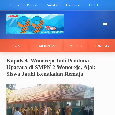
Skip
Home
Kontak
Redaksi
Pedoman
UU ITE
to
content
HOME
PEMERINTAH
POLITIK
HUKUM & K
Kapolsek Wonorejo Jadi Pembina
Upacara di SMPN 2 Wonorejo, Ajak
Siswa Jauhi Kenakalan Remaja