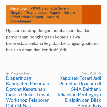
Baca juga :
PPWI Siap Ikuti Sidang
Gugatan Prapid Lawan Kapolri, Ketum
PPWI Minta Kapolri Hadir di
Persidangan
Upacara ditutup dengan pembacaan doa dan
penyerahan penghargaan kepada siswa
berprestasi. Selama kegiatan berlangsung, situasi
berjalan aman dan kondusif.(Adf)
Previous Post
Next Post
Disperindag
Kapolsek Tosari Jadi
Navigasi
Kabupaten Pasuruan
Pembina Upacara di
pos
Dorong Kepatuhan
SMA Baithani,
Industri Rokok Lewat
Tekankan Pentingnya
Workshop Pelaporan
Disiplin dan Bijak
Data SIINas
Bermedsos