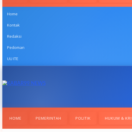
Home
Kontak
Redaksi
Pedoman
UU ITE
HOME
PEMERINTAH
POLITIK
HUKUM & KRI