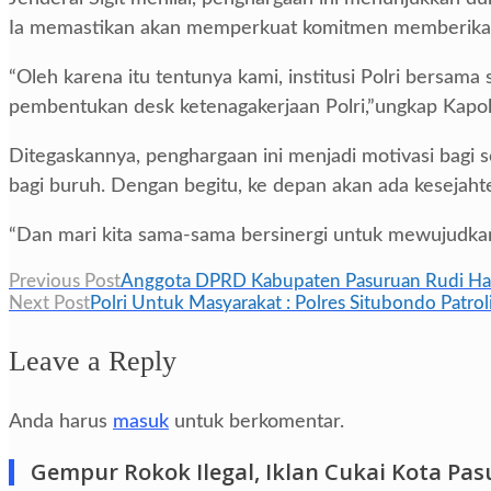
Ia memastikan akan memperkuat komitmen memberikan 
“Oleh karena itu tentunya kami, institusi Polri bersam
pembentukan desk ketenagakerjaan Polri,”ungkap Kapolr
Ditegaskannya, penghargaan ini menjadi motivasi bagi se
bagi buruh. Dengan begitu, ke depan akan ada kesejaht
“Dan mari kita sama-sama bersinergi untuk mewujudkan 
Navigasi
Previous Post
Anggota DPRD Kabupaten Pasuruan Rudi Hart
Next Post
Polri Untuk Masyarakat : Polres Situbondo Patr
pos
Leave a Reply
Anda harus
masuk
untuk berkomentar.
Gempur Rokok Ilegal, Iklan Cukai Kota Pa