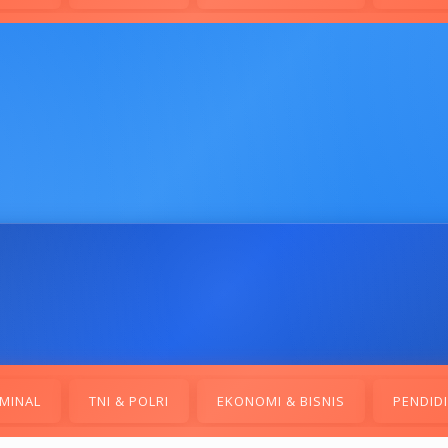
MINAL
TNI & POLRI
EKONOMI & BISNIS
PENDID