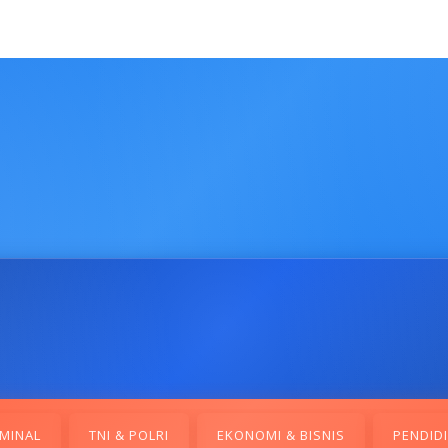
MINAL
TNI & POLRI
EKONOMI & BISNIS
PENDID