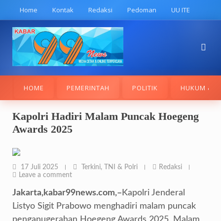
Skip
Home
Kontak
Redaksi
Pedoman
UU ITE
to
content
HOME
PEMERINTAH
POLITIK
HUKUM & K
Kapolri Hadiri Malam Puncak Hoegeng
Awards 2025
17 Juli 2025
Terkini
,
TNI & Polri
Redaksi
Leave a comment
Jakarta,kabar99news.com,–
Kapolri Jenderal
Listyo Sigit Prabowo menghadiri malam puncak
penganugerahan Hoegeng Awards 2025. Malam