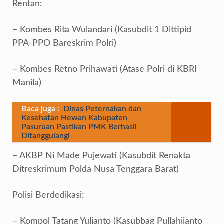
Rentan:
– Kombes Rita Wulandari (Kasubdit 1 Dittipid
PPA-PPO Bareskrim Polri)
– Kombes Retno Prihawati (Atase Polri di KBRI
Manila)
Baca juga :
Dinas Peternakan dan
Kesehatan Hewan Kabupaten
Pasuruan Pastikan PMK Berhasil
Ditanggulangi
– AKBP Ni Made Pujewati (Kasubdit Renakta
Ditreskrimum Polda Nusa Tenggara Barat)
Polisi Berdedikasi:
– Kompol Tatang Yulianto (Kasubbag Pullahjianto