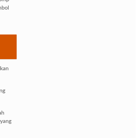
mbol
tkan
ung
ah
 yang