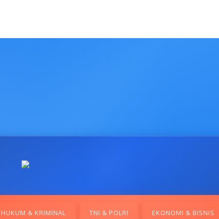
HUKUM & KRIMINAL
TNI & POLRI
EKONOMI & BISNIS