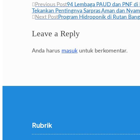
Navigasi
Previous Post
94 Lembaga PAUD dan PNF di K
Tekankan Pentingnya Sarpras Aman dan Nya
pos
Next Post
Program Hidroponik di Rutan Bang
Leave a Reply
Anda harus
masuk
untuk berkomentar.
Rubrik