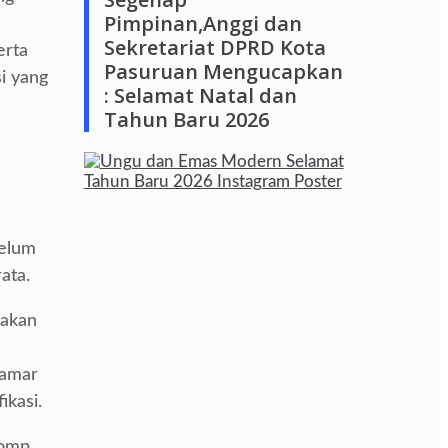
Pimpinan,Anggi dan
Sekretariat DPRD Kota
erta
Pasuruan Mengucapkan
i yang
: Selamat Natal dan
Tahun Baru 2026
belum
ata.
iakan
lamar
ikasi.
comp