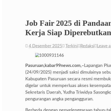
Job Fair 2025 di Panda
Kerja Siap Diperebutka
4 Desember 2025
Terkini
Redaksi
Leave 
Pasuruan,kabar99news.com,–
Lapangan Plu
(24/09/2025) menjadi saksi dimulainya sebu
Kabupaten Pasuruan secara resmi membuka 
digelar untuk memperluas akses kesempatan
Sekretaris Daerah, Yudha Triwidya Sasong
pengurangan angka pengangguran.
Berbeda dengan penyelenggaraan tahun-tahu