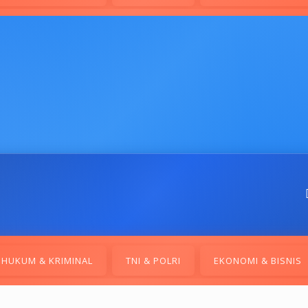
HUKUM & KRIMINAL
TNI & POLRI
EKONOMI & BISNIS