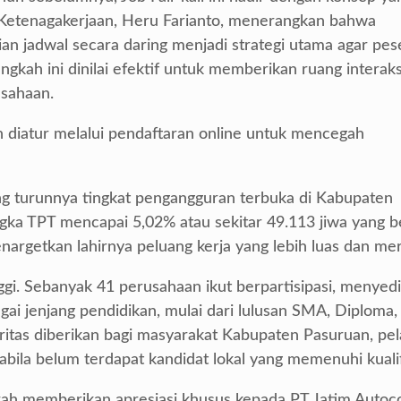
as Ketenagakerjaan, Heru Farianto, menerangkan bahwa
n jadwal secara daring menjadi strategi utama agar pes
kah ini dinilai efektif untuk memberikan ruang interaks
usahaan.
h diatur melalui pendaftaran online untuk mencegah
ng turunnya tingkat pengangguran terbuka di Kabupaten
gka TPT mencapai 5,02% atau sekitar 49.113 jiwa yang 
enargetkan lahirnya peluang kerja yang lebih luas dan mer
ggi. Sebanyak 41 perusahaan ikut berpartisipasi, menyed
gai jenjang pendidikan, mulai dari lulusan SMA, Diploma,
ritas diberikan bagi masyarakat Kabupaten Pasuruan, pe
abila belum terdapat kandidat lokal yang memenuhi kualif
h memberikan apresiasi khusus kepada PT Jatim Auto