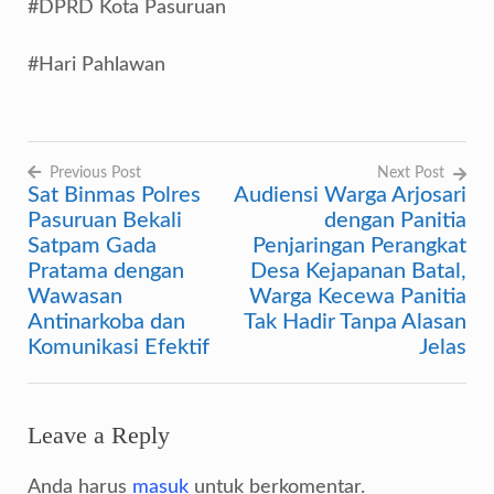
#DPRD Kota Pasuruan
#Hari Pahlawan
Previous Post
Next Post
Sat Binmas Polres
Audiensi Warga Arjosari
Navigasi
Pasuruan Bekali
dengan Panitia
pos
Satpam Gada
Penjaringan Perangkat
Pratama dengan
Desa Kejapanan Batal,
Wawasan
Warga Kecewa Panitia
Antinarkoba dan
Tak Hadir Tanpa Alasan
Komunikasi Efektif
Jelas
Leave a Reply
Anda harus
masuk
untuk berkomentar.