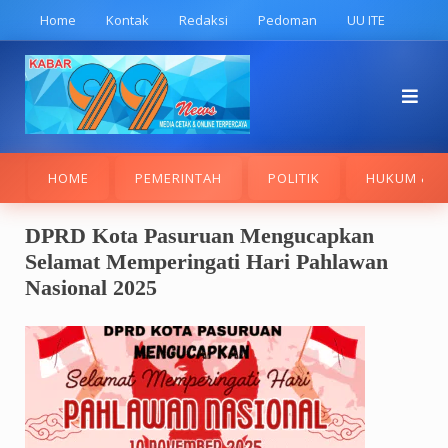
Skip
Home
Kontak
Redaksi
Pedoman
UU ITE
to
content
HOME
PEMERINTAH
POLITIK
HUKUM & K
DPRD Kota Pasuruan Mengucapkan
Selamat Memperingati Hari Pahlawan
Nasional 2025