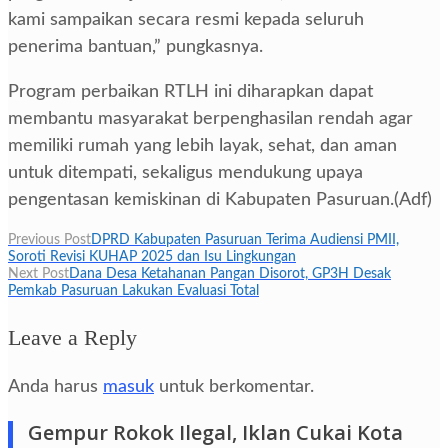
kami sampaikan secara resmi kepada seluruh
penerima bantuan,” pungkasnya.
Program perbaikan RTLH ini diharapkan dapat
membantu masyarakat berpenghasilan rendah agar
memiliki rumah yang lebih layak, sehat, dan aman
untuk ditempati, sekaligus mendukung upaya
pengentasan kemiskinan di Kabupaten Pasuruan.(Adf)
Navigasi
Previous Post
DPRD Kabupaten Pasuruan Terima Audiensi PMII,
Soroti Revisi KUHAP 2025 dan Isu Lingkungan
pos
Next Post
Dana Desa Ketahanan Pangan Disorot, GP3H Desak
Pemkab Pasuruan Lakukan Evaluasi Total
Leave a Reply
Anda harus
masuk
untuk berkomentar.
Gempur Rokok Ilegal, Iklan Cukai Kota