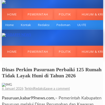
HOME
PEMERINTAH
POLITIK
HUKUM & KRI
Home
Kontak
Redaksi
Pedoman
UU ITE
HOME
PEMERINTAH
POLITIK
HUKUM & KRI
Dinas Perkim Pasuruan Perbaiki 125 Rumah
Tidak Layak Huni di Tahun 2026
6 Januari 2026
Terkini
Redaksi
Leave a comment
Pasuruan,kabar99news.com,
– Pemerintah Kabupaten
Pasuruan melalui Dinas Perumahan dan Kawasan