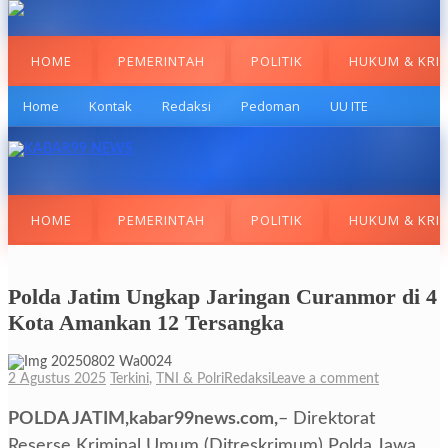
HOME
PEMERINTAH
POLITIK
HUKUM & KRI
Home
Kontak
Redaksi
Pedoman
UU ITE
HOME
PEMERINTAH
POLITIK
HUKUM & KRI
Polda Jatim Ungkap Jaringan Curanmor di 4
Kota Amankan 12 Tersangka
2 Agustus 2025
Terkini
,
TNI & Polri
Redaksi
Leave a comment
POLDA JATIM,kabar99news.com,
– Direktorat
Reserse Kriminal Umum (Ditreskrimum) Polda Jawa