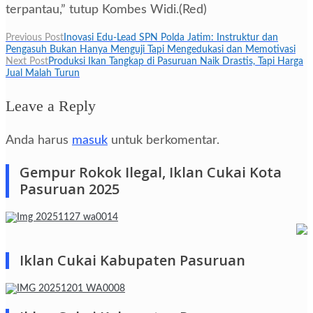
terpantau,” tutup Kombes Widi.(Red)
Navigasi
Previous Post
Inovasi Edu-Lead SPN Polda Jatim: Instruktur dan
Pengasuh Bukan Hanya Menguji Tapi Mengedukasi dan Memotivasi
pos
Next Post
Produksi Ikan Tangkap di Pasuruan Naik Drastis, Tapi Harga
Jual Malah Turun
Leave a Reply
Anda harus
masuk
untuk berkomentar.
Gempur Rokok Ilegal, Iklan Cukai Kota
Pasuruan 2025
Iklan Cukai Kabupaten Pasuruan