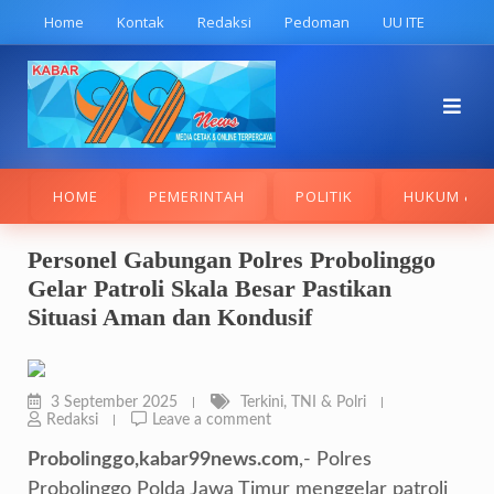
Skip
Home
Kontak
Redaksi
Pedoman
UU ITE
to
content
HOME
PEMERINTAH
POLITIK
HUKUM & K
Personel Gabungan Polres Probolinggo
Gelar Patroli Skala Besar Pastikan
Situasi Aman dan Kondusif
3 September 2025
Terkini
,
TNI & Polri
Redaksi
Leave a comment
Probolinggo,kabar99news.com
,- Polres
Probolinggo Polda Jawa Timur menggelar patroli