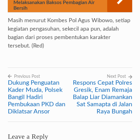
Melaksanakan Baksos Pembagian Air
Bersih
Masih menurut Kombes Pol Agus Wibowo, setiap
kegiatan pengasuhan, sekecil apa pun, adalah
bagian dari proses pembentukan karakter
tersebut. (Red)
Previous Post
Next Post
Dukung Penguatan
Respons Cepat Polres
Navigasi
Kader Muda, Polsek
Gresik, Enam Remaja
pos
Bangil Hadiri
Balap Liar Diamankan
Pembukaan PKD dan
Sat Samapta di Jalan
Diklatsar Ansor
Raya Bungah
Leave a Reply