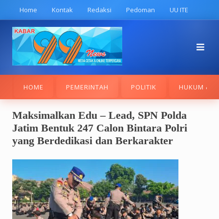
Skip
Home
Kontak
Redaksi
Pedoman
UU ITE
to
content
HOME
PEMERINTAH
POLITIK
HUKUM & K
Maksimalkan Edu – Lead, SPN Polda
Jatim Bentuk 247 Calon Bintara Polri
yang Berdedikasi dan Berkarakter